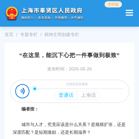
无
关怀版
障
碍
操
作
首页
专题专栏
精神文明创建专栏
说
明
跳
“在这里，能沉下心把一件事做到极致”
转
到
网
发布时间：2026-05-26
站
导
航
区
跳
转
编者按：
到
主
城市与人才，究竟应该是什么关系？是规模扩张，还是
要
深度匹配？是短期激励，还是长期滋养？
内