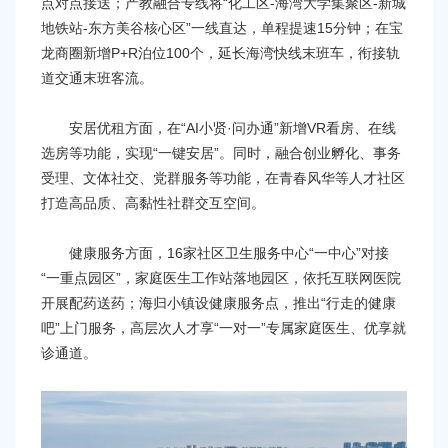
点对点接送；产教融合专线将“化工区-海湾大学集聚区-新城
地铁站-东方美谷核心区”一线直达，单程提速15分钟；在宝
龙商圈新增P+R泊位100个，延长海湾快线末班车，衔接轨
道交通末班客流。
安居优租方面，在“AI小贤·问办通”新增VR看房、在线
选房等功能，实现“一键安居”。同时，融合创业孵化、事务
受理、文体社交、党群服务等功能，在青春风华等人才社区
打造高品质、高黏性社群交互空间。
健康服务方面，16家社区卫生服务中心“一中心”对接
“一重点园区”，家庭医生工作站落地园区，依托互联网医院
开展配药送药；海归小镇设健康服务点，推出“行走的健康
吧”上门服务，高层次人才享“一对一”专属家庭医生、优享就
诊通道。