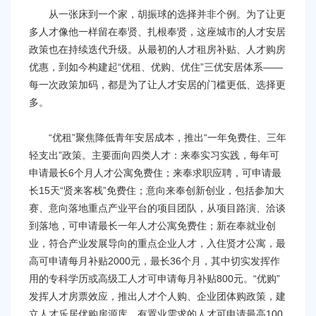
从一张床到一个家，胡振球的选择并非个例。为了让更
多人才像他一样留在奉贤、扎根奉贤，这座城市的人才安居
政策也在持续迭代升级。从最初的人才租房补贴、人才购房
优惠，到如今构建起“优租、优购、优住”三优安居体系——
每一次政策加码，都是为了让人才安居的门槛更低、选择更
多。
“优租”聚焦降低青年安居成本，推出“一年免费住、三年
轻支出”政策。主要面向四类人才：来奉实习实践，每年可
申请最长6个月人才公寓免费住；来奉求职应聘，可申请最
长15天“贤来客栈”免费住；意向来奉创新创业，包括参加大
赛、意向落地重点产业平台的项目团队，从项目路演、洽谈
到落地，可申请最长一年人才公寓免费住；新在奉就业创
业，符合产业发展导向的重点企业人才，入住贤才公寓，最
高可申请每月补贴2000元，最长36个月，其中切实发挥作
用的专科学历或高级工人才可申请每月补贴800元。“优购”
发挥人才房票效应，推出人才个人购、企业团体购政策，建
立人才乐居优购房源库，有置业需求的人才可申请最高100