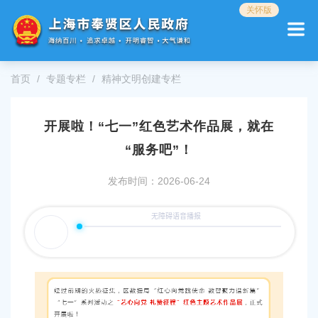
无
关怀版
障
碍
操
作
首页
专题专栏
精神文明创建专栏
说
明
跳
开展啦！“七一”红色艺术作品展，就在
转
到
“服务吧”！
网
站
发布时间：2026-06-24
导
航
区
跳
转
到
主
要
内