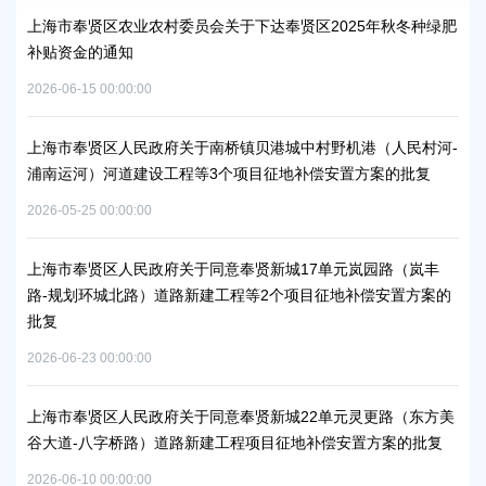
峰碳
上海市奉贤区农业农村委员会关于下达奉贤区2025年秋冬种绿肥
关
补贴资金的通知
规
2026-06-15 00:00:00
2026
项目
上海市奉贤区人民政府关于南桥镇贝港城中村野机港（人民村河-
上海
浦南运河）河道建设工程等3个项目征地补偿安置方案的批复
块
方
2026-05-25 00:00:00
2026
秀南
上海市奉贤区人民政府关于同意奉贤新城17单元岚园路（岚丰
批复
路-规划环城北路）道路新建工程等2个项目征地补偿安置方案的
上
批复
下
2026-06-23 00:00:00
2026
工业
上海市奉贤区人民政府关于同意奉贤新城22单元灵更路（东方美
奉
谷大道-八字桥路）道路新建工程项目征地补偿安置方案的批复
2026
2026-06-10 00:00:00