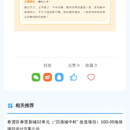
转发
点赞
0
收藏 0
相关推荐
5地块
奉贤区奉贤新城02单元（“贝港城中村” 改造项目）10D-05地块
奉贤
项目设计方案公示
项