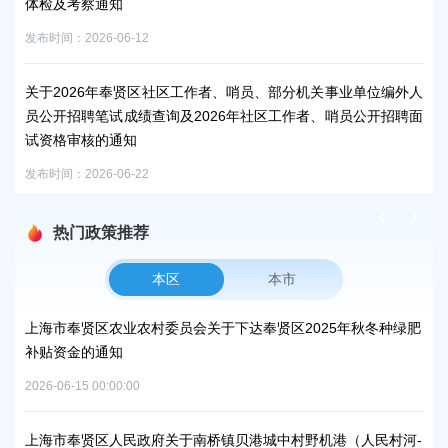
体检及考察通知
后
发布时间：2026-06-12
发布时
关于2026年奉贤区社区工作者、哨员、部分机关事业单位编外人
上
员公开招聘笔试成绩查询及2026年社区工作者、哨员公开招聘面
发布时
试资格审核的通知
发布时间：2026-06-22
热门政策推荐
本区
本市
峰碳
上海市奉贤区农业农村委员会关于下达奉贤区2025年秋冬种绿肥
关
补贴资金的通知
规
2026-06-15 00:00:00
2026
项目
上海市奉贤区人民政府关于南桥镇贝港城中村野机港（人民村河-
上海