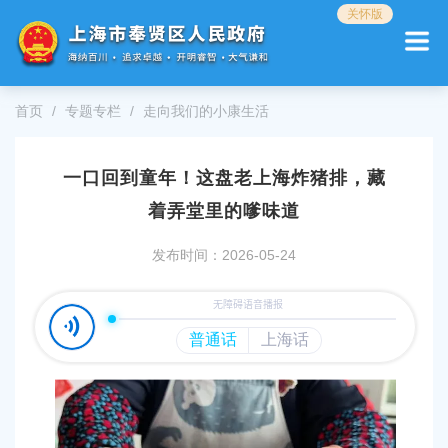
无
关怀版
障
碍
操
作
首页
专题专栏
走向我们的小康生活
说
明
跳
一口回到童年！这盘老上海炸猪排，藏
转
到
着弄堂里的嗲味道
网
站
发布时间：2026-05-24
导
航
区
跳
转
到
主
要
内