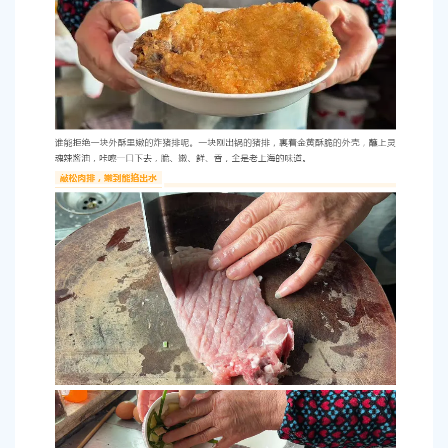
容
区
域