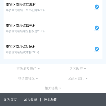
奉贤区南桥镇江海村
奉
奉贤区南桥镇五星中心路379号
奉贤
奉贤区南桥镇曙光村
奉
奉贤区南桥镇曙光村跃进201号
奉贤
奉贤区南桥镇沈陆村
奉
奉贤区南桥镇沈陆村630号
奉贤
市政府及部门
各区政府
镇街道社区
区政府部门
相关链接
设为首页
加入收藏
网站地图