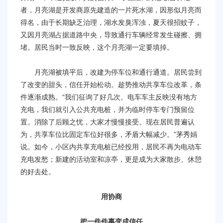
者，月亮湖是开发商原先建造的一片死水湖，因形似月亮而
得名，由于长期缺乏治理，湖水发臭浑浊，夏天很招蚊子，
又因月亮湖占据道路中央，导致通行车辆经常发生碰擦、拥
堵。居民当时一致反映，这个月亮湖一定要填掉。
月亮湖被填平后，改建为停车位和通行通道。居民尝到
了改变的甜头，信任开始松动。趁势推动共享车位改革，条
件逐渐成熟。“我们征询了好几次。电车车主反映没有地方
充电，我们就引入公共充电桩，并为临时停车专门预留位
置。消除了后顾之忧，大家才慢慢接受。现在居民普遍认
为，共享车位比固定车位好很多，矛盾大幅减少。”茅秀娟
说。如今，小区内共享充电桩已经投用，居民不再为电动车
充电发愁；新建的活动室和凉亭，更是成为大家散步、休憩
的好去处。
用协商
把一件件事变成信任