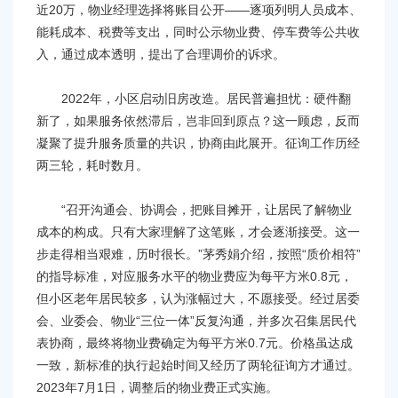
近20万，物业经理选择将账目公开——逐项列明人员成本、
能耗成本、税费等支出，同时公示物业费、停车费等公共收
入，通过成本透明，提出了合理调价的诉求。
2022年，小区启动旧房改造。居民普遍担忧：硬件翻
新了，如果服务依然滞后，岂非回到原点？这一顾虑，反而
凝聚了提升服务质量的共识，协商由此展开。征询工作历经
两三轮，耗时数月。
“召开沟通会、协调会，把账目摊开，让居民了解物业
成本的构成。只有大家理解了这笔账，才会逐渐接受。这一
步走得相当艰难，历时很长。”茅秀娟介绍，按照“质价相符”
的指导标准，对应服务水平的物业费应为每平方米0.8元，
但小区老年居民较多，认为涨幅过大，不愿接受。经过居委
会、业委会、物业“三位一体”反复沟通，并多次召集居民代
表协商，最终将物业费确定为每平方米0.7元。价格虽达成
一致，新标准的执行起始时间又经历了两轮征询方才通过。
2023年7月1日，调整后的物业费正式实施。