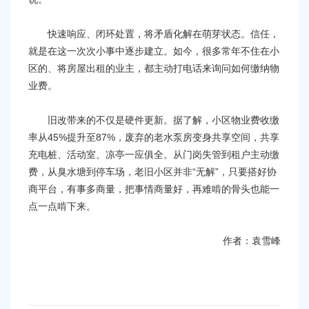
快速响应、闭环处置，将矛盾化解在萌芽状态。信任，
就是在这一次次小事中逐步建立。如今，很多常年不住在小
区的、将房屋出租的业主，都主动打电话来询问如何缴纳物
业费。
旧改带来的不仅是硬件更新。据了解，小区物业费收缴
率从45%提升至87%，废弃的老水泵房变身共享空间，共享
充电桩、活动室、凉亭一应俱全。从门岗失管到租户主动缴
费，从臭水塘到停车场，老旧小区并非“无解”，只要搭好协
商平台，有事多商量，把事情商量好，再难啃的骨头也能一
点一点啃下来。
作者：袁雪峰