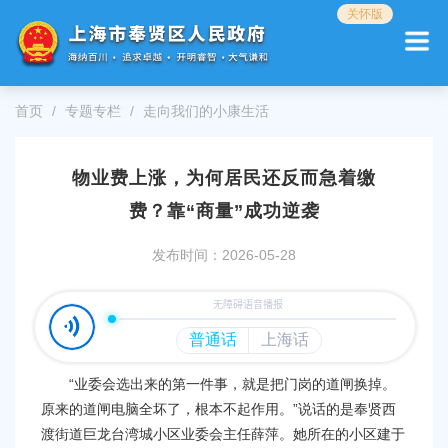
无
关怀版
障
碍
操
作
首页
专题专栏
走向我们的小康生活
说
明
跳
物业费上涨，为何居民还反而急着缴
转
到
费？靠“商量”成功逆袭
网
站
发布时间：2026-05-28
导
航
区
跳
转
到
“业委会选出来的第一件事，就是把门岗的道闸换掉。
主
要
原来的道闸电脑全坏了，根本不起作用。”说话的是奉贤西
内
渡街道巨龙台湾城小区业委会主任薛萍。她所在的小区建于