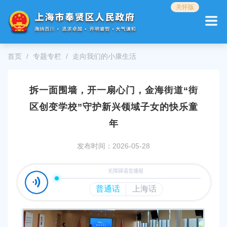
无
关怀版
障
碍
操
作
首页
专题专栏
走向我们的小康生活
说
明
跳
拆一面围墙，开一扇心门，金海街道“街
转
到
区创变学校”守护新兴领域子女的快乐童
网
站
年
导
航
发布时间：2026-05-28
区
跳
转
到
主
要
内