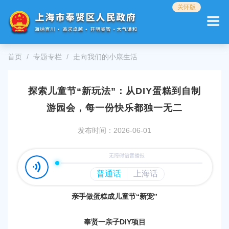
无
关怀版
障
碍
操
作
首页
专题专栏
走向我们的小康生活
说
明
跳
探索儿童节“新玩法”：从DIY蛋糕到自制
转
到
游园会，每一份快乐都独一无二
网
站
发布时间：2026-06-01
导
航
区
跳
转
到
亲手做蛋糕成儿童节“新宠”
主
要
内
奉贤一亲子DIY项目