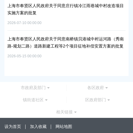
上海市奉贤区人民政府关于同意庄行镇冷江雨巷城中村改造项目
实施方案的批复
上
浦
2026-07-10 00:00:00
2026
上海市奉贤区人民政府关于同意南桥镇贝港城中村运河路（秀南
路-规划二路）道路新建工程等2个项目征地补偿安置方案的批复
上
路
2026-05-15 00:00:00
批
2026
市政府及部门
各区政府
镇街道社区
区政府部门
相关链接
设为首页
加入收藏
网站地图