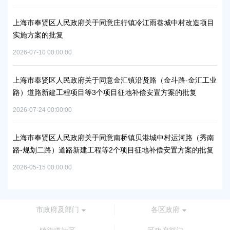
项目
上海市奉贤区人民政府关于南桥镇贝港城中村野机港（人民村河-
上海
浦南运河）河道建设工程等3个项目征地补偿安置方案的批复
块
方
2026-05-25 00:00:00
2026
工业
上海市奉贤区人民政府关于同意奉贤新城17单元岚园路（岚丰
路-规划环城北路）道路新建工程等2个项目征地补偿安置方案的
上
批复
下
2026-06-23 00:00:00
2026
秀南
批复
上海市奉贤区人民政府关于同意奉贤新城22单元灵更路（东方美
奉
谷大道-八字桥路）道路新建工程项目征地补偿安置方案的批复
2026
2026-06-10 00:00:00
市政府及部门
各区政府