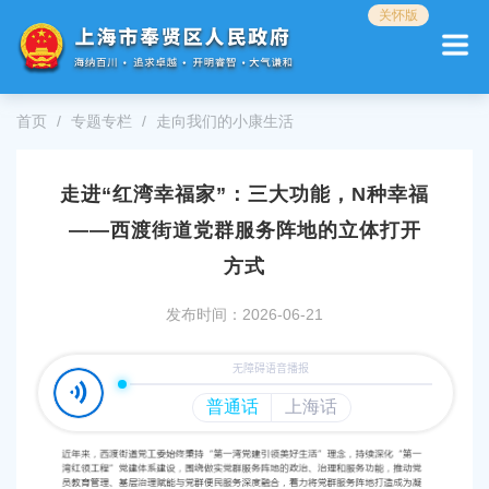
无
关怀版
障
碍
操
作
首页
专题专栏
走向我们的小康生活
说
明
跳
走进“红湾幸福家”：三大功能，N种幸福
转
到
——西渡街道党群服务阵地的立体打开
网
站
方式
导
航
发布时间：2026-06-21
区
跳
转
到
主
要
内