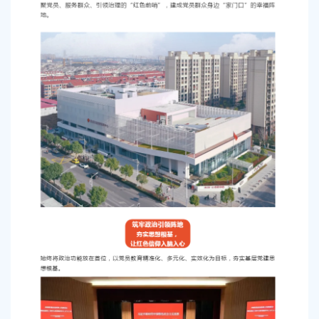
容
区
域