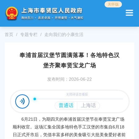
无
关怀版
障
碍
操
作
首页
专题专栏
走向我们的小康生活
说
明
跳
奉浦首届汉堡节圆满落幕！各地特色汉
转
到
堡齐聚奉贤宝龙广场
网
站
发布时间：2026-06-22
导
航
区
跳
转
到
6月21日，为期四天的奉浦首届汉堡节在奉贤宝龙广场
主
要
顺利收官。这场汇集全国多地特色手工汉堡的市集自6月18
内
日正式开市后，凭借丰富多样的美食吸引大批美食爱好者前