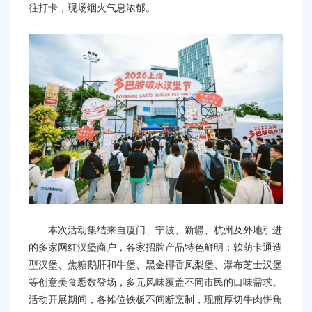
容
往打卡，现场烟火气息浓郁。
区
域
本次活动集结来自厦门、宁波、新疆、杭州及外地引进
的多家网红汉堡商户，各家招牌产品特色鲜明：软萌卡通造
型汉堡、焦糖鹅肝和牛堡、黑金椰香凤梨堡、瀑布芝士汉堡
等创意美食悉数登场，多元风味覆盖不同市民的口味需求。
活动开展期间，各摊位铁板不间断烹制，现煎厚切牛肉饼焦