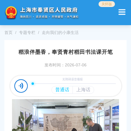
无
关怀版
障
碍
操
作
首页
专题专栏
走向我们的小康生活
说
明
跳
稻浪伴墨香，奉贤青村稻田书法课开笔
转
到
网
发布时间：2026-07-06
站
导
航
区
跳
转
到
主
要
内