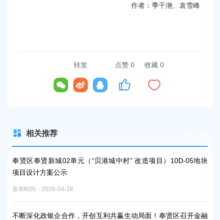
作者：季千滟、袁雪峰
转发
点赞
0
收藏 0
相关推荐
5地块
奉贤区奉贤新城02单元（“贝港城中村” 改造项目）10D-05地块
奉贤
项目设计方案公示
项
发布时间：2026-04-28
发布时
金融
不断深化政银企合作，开创互利共赢生动局面！奉贤区召开金融
不