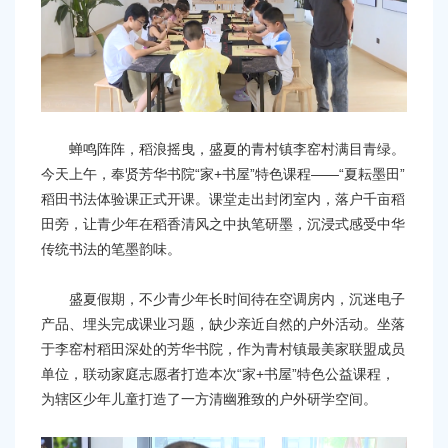
容
区
域
蝉鸣阵阵，稻浪摇曳，盛夏的青村镇李窑村满目青绿。
今天上午，奉贤芳华书院“家+书屋”特色课程——“夏耘墨田”
稻田书法体验课正式开课。课堂走出封闭室内，落户千亩稻
田旁，让青少年在稻香清风之中执笔研墨，沉浸式感受中华
传统书法的笔墨韵味。
盛夏假期，不少青少年长时间待在空调房内，沉迷电子
产品、埋头完成课业习题，缺少亲近自然的户外活动。坐落
于李窑村稻田深处的芳华书院，作为青村镇最美家联盟成员
单位，联动家庭志愿者打造本次“家+书屋”特色公益课程，
为辖区少年儿童打造了一方清幽雅致的户外研学空间。