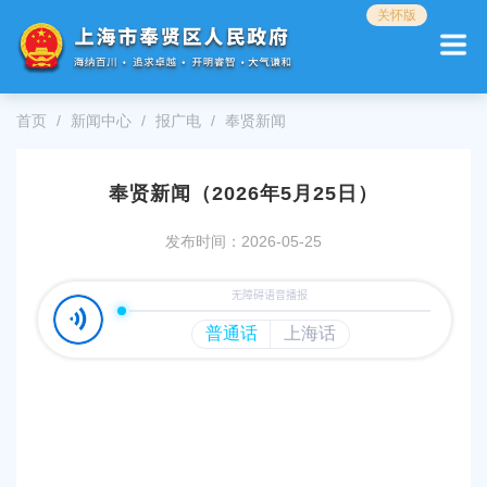
无
关怀版
障
碍
操
作
首页
新闻中心
报广电
奉贤新闻
说
明
跳
奉贤新闻（2026年5月25日）
转
到
网
发布时间：2026-05-25
站
导
航
区
跳
转
到
主
要
内