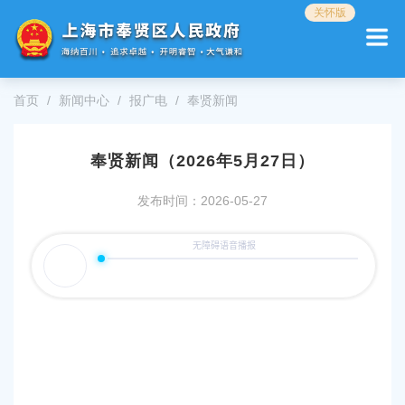
无
关怀版
障
碍
操
作
首页
新闻中心
报广电
奉贤新闻
说
明
跳
奉贤新闻（2026年5月27日）
转
到
网
发布时间：2026-05-27
站
导
航
区
跳
转
到
主
要
内