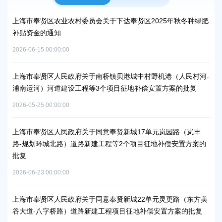
峰碳
上海市奉贤区农业农村委员会关于下达奉贤区2025年秋冬种绿肥
关
补贴资金的通知
规
2026-06-15 00:00:00
2026
项目
上海市奉贤区人民政府关于南桥镇贝港城中村野机港（人民村河-
上海
浦南运河）河道建设工程等3个项目征地补偿安置方案的批复
块
方
2026-05-25 00:00:00
2026
秀南
上海市奉贤区人民政府关于同意奉贤新城17单元岚园路（岚丰
批复
路-规划环城北路）道路新建工程等2个项目征地补偿安置方案的
上
批复
下
2026-06-23 00:00:00
2026
工业
上海市奉贤区人民政府关于同意奉贤新城22单元灵更路（东方美
奉
谷大道-八字桥路）道路新建工程项目征地补偿安置方案的批复
2026