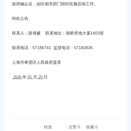
政府确认后，由区相关部门组织实施后续工作。
特此公告。
1403室
联系人：
路倩媛
联系地址：
南桥房地大厦
57186741
57182835
联系电话：
监督电话：
上海市奉贤区
人民政府
盖章
2026
年
05
月
29
日
转发
点赞
0
收藏 0