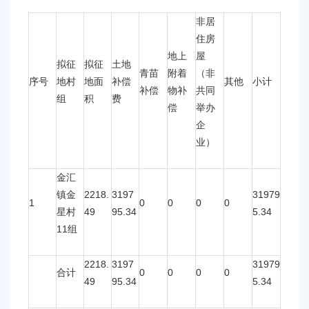
非居
住房
地上
屋
拟征
拟征
土地
青苗
附着
（非
序号
地村
地面
补偿
其他
小计
补偿
物补
共同
组
积
费
偿
举办
企
业）
金汇
2218.
3197
31979
镇金
1
0
0
0
0
49
95.34
5.34
星村
11
组
2218.
3197
31979
0
0
0
0
合计
49
95.34
5.34