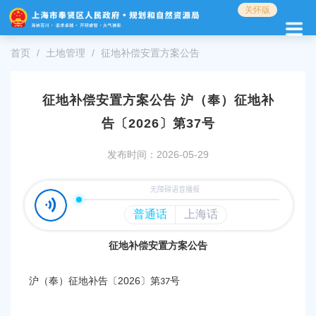
无
关怀版
障
碍
操
首页
土地管理
征地补偿安置方案公告
作
说
明
征地补偿安置方案公告 沪（奉）征地补
跳
告〔2026〕第37号
转
到
发布时间：2026-05-29
网
站
导
航
区
跳
转
征地补偿安置方案公告
到
主
2026
沪（奉）征地补告〔
〕第
号
37
要
内