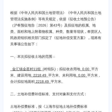
容
区
域
根据《中华人民共和国土地管理法》《中华人民共和国土地
管理法实施条例》等有关规定，依据《征收土地预公告》
2026〕第43号
（
沪奉预征地告〔
）及拟征地的权属、地
类、面积和地上附着物权属、种类、数量等现状，
奉贤区
人
民政府组织相关部门拟定了《
征地补偿安置方案
》，现将有
关事项公告如下：
一、本次拟征收土地的范围：
11组
(村组队)；拟征收农用地
0.00
金汇镇金星村
平方
2218.49
0.00
米、建设用地
平方米、未利用地
平方米，
2218.49
合计拟征地面积
平方米。
二、土地补偿费补偿标准、支付对象和支付方式：
土地补偿费标准，按
《上海市征地土地补偿费标准