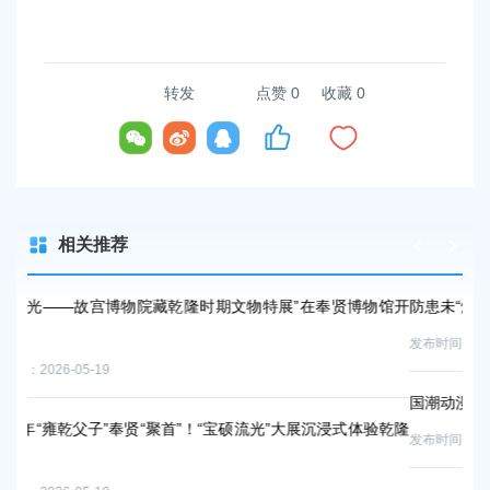
转发
点赞
0
收藏 0
相关推荐
馆开
防患未“燃”·护童安夏｜沉浸式体验筑牢暑期安全防线
活
到
发布时间：2026-07-07
发布时
国潮动漫赋能美丽经济 冷江雨巷以Cos文化激活美妆产业新活力
验乾隆
当
发布时间：2026-06-22
发布时