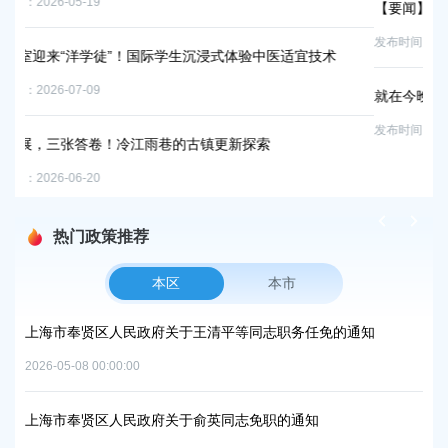
【要闻】体验农耕之美，点亮科学梦想
女
发布时间：2026-04-15
发布时
就在今晚！来冷江雨巷，听一场属于江南的夏日音乐会！
墨
发布时间：2026-07-18
发布时
热门政策推荐
本区
本市
方美
上海市奉贤区人民政府关于王清平等同志职务任免的通知
上
复
中
2026-05-08 00:00:00
2026
上海市奉贤区人民政府关于俞英同志免职的通知
项目
上