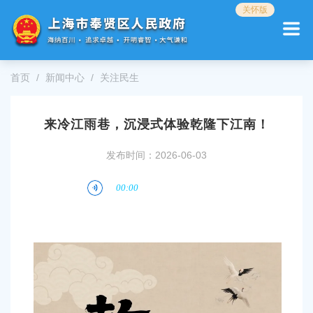
无
关怀版
障
碍
操
作
首页
新闻中心
关注民生
说
明
跳
来冷江雨巷，沉浸式体验乾隆下江南！
转
到
网
发布时间：2026-06-03
站
导
航
区
跳
转
到
主
要
内