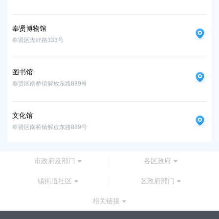
奉贤博物馆
奉
奉贤区湖畔路333号
奉贤
图书馆
图
奉贤区南桥镇解放东路889号
奉贤
文化馆
文
奉贤区南桥镇解放东路889号
奉贤
市政府及部门
各区政府
镇街道社区
区政府部门
相关链接