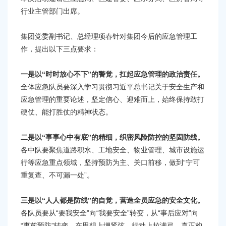
容
行业主管部门出席。
区
域
集团党委副书记、总经理项春针对集团今后的应急管理工
作，提出以下三点要求：
一是以“时时放心不下”的警觉，扛起应急管理的政治责任。
全体应急队员要深入学习贯彻习近平总书记关于安全生产和
应急管理的重要论述，坚定信心、迎难而上，始终保持敢打
硬仗、能打胜仗的精神状态。
二是以“事事心中有底”的精细，织密风险防控的坚固防线。
各中队要聚焦道路积水、工地安全、物业管理、城市设施运
行等应急重点领域，坚持预防为主、关口前移，做到“宁可
重复查、不可漏一处”。
三是以“人人都是防线”的自觉，营造全员应急的安全文化。
各队员要从“要我安全”向“我要安全”转变，从“事后应对”向
“事前预防”转变，在思想上绷紧弦、行动上拉满弓，真正构