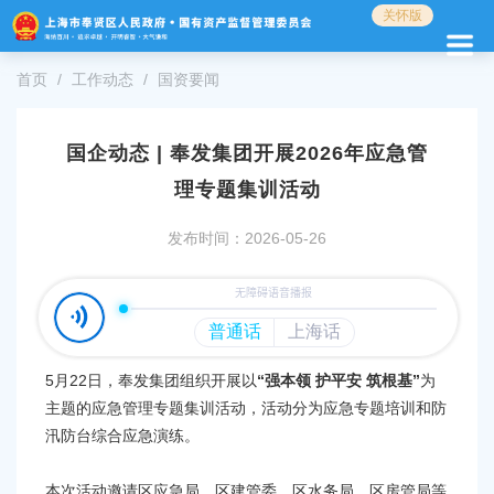
无
关怀版
障
碍
首页
工作动态
国资要闻
操
作
说
明
国企动态 | 奉发集团开展2026年应急管
跳
理专题集训活动
转
到
发布时间：2026-05-26
网
站
导
航
区
跳
5月22日，奉发集团组织开展以
“强本领 护平安 筑根基”
为
转
到
主题的应急管理专题集训活动，活动分为应急专题培训和防
主
汛防台综合应急演练。
要
内
本次活动邀请区应急局、区建管委、区水务局、区房管局等