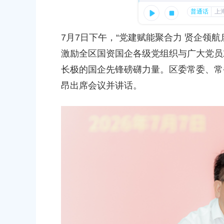
容
区生态环境局以党建赋能提升生态环境服务质效
区
域
发布时间：2026-06-30
7月7日下午，“党建赋能聚合力 贤企领
激励全区国资国企各级党组织与广大党员
奉贤政协成立70周年座谈会召开
长极的国企先锋磅礴力量。区委常委、常
发布时间：2026-07-15
昂出席会议并讲话。
上海市奉贤区第六届人民代表大会第十次会议胜利闭幕
发布时间：2026-07-31
上海市奉贤区农业农村委员会关于下
冬种绿肥补贴资金的通知