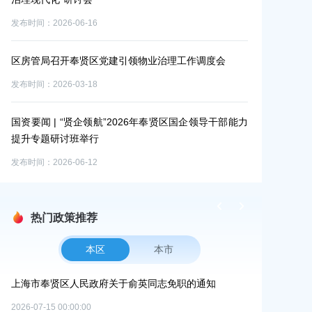
发布时间：2026-07-06
16
奉贤区畜牧协会理事会临时党支部
贤区党建引领物业治理工作调度会
发布时间：2026-07-24
18
狠抓落实、善作善成，加快建设南
企领航”2026年奉贤区国企领导干部能力
届区委十三次全会侧记
举行
发布时间：2026-07-27
12
热门政策推荐
本区
本市
）
上海市奉贤区人民政府关于俞英同志免职的通知
上海市奉贤区人
碳达峰碳中和
2026-07-15 00:00:00