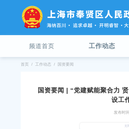
无
障
碍
操
作
说
明
工作动态
频道首页
跳
转
到
网
首页
工作动态
国资要闻
站
导
航
区
国资要闻 | “党建赋能聚合力
跳
《解放日报》专题：赓续伟大建党精神 引领全域高质量
设工
转
发展——深化“贤城贤治”党建体系化建设，为打造南上
到
海重要增长极贡献组织力量！
主
发布时间：
要
发布时间：2026-07-01
内