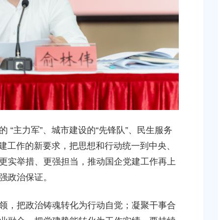
2026-07-17 00:00:00
贝港城中村野机港
上海市奉贤区人民政府关于同意土地储备（新城02
程等3个项目征地补
16E-06地块，规划运河中路以北，南桥路以西）等2
项目征地补偿安置方案的批复
2026-05-25 00:00:00
贤新城17单元岚园路
上海市奉贤区人民政府关于同意南桥镇贝港城中村公
工程等2个项目征地
绿地及地下车库一期新建工程等6个项目征地补偿安
方案的批复
 “主力军”、城市建设的“先锋队”、民生服务
2026-06-10 00:00:00
党建工作的新要求，把思想和行动统一到中央、
更实举措、更强担当，推动国企党建工作再上
贤新城22单元灵更路
奉贤区关于进一步促进就业创业工作的实施意见
强政治保证。
新建工程项目征地补
2026-06-09 00:00:00
领，把政治铸魂转化为行动自觉；凝聚干事合