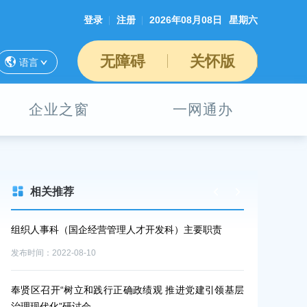
登录
注册
2026年08月08日
星期六
无障碍
关怀版
语言
企业之窗
一网通办
相关推荐
企经营管理人才开发科）主要职责
党建赋能谱“新”曲，共治共绘新“街”
10
发布时间：2026-06-28
和践行正确政绩观 推进党建引领基层
头桥街道举行“两优一先”表彰会议
会