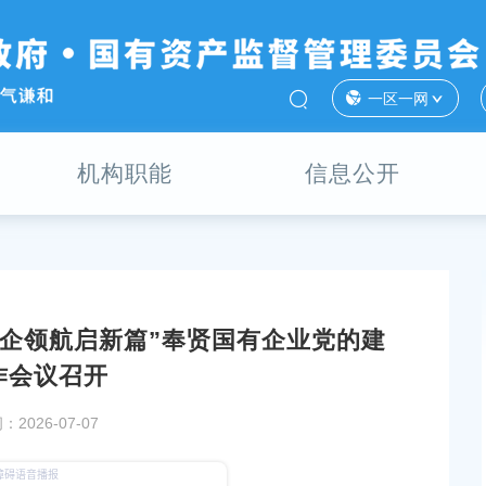
一区一网
机构职能
信息公开
 贤企领航启新篇”奉贤国有企业党的建
确保市委全会精神在奉贤落地生根、开花结果！五届区
组织人事科（国
作会议召开
委十三次全会今日召开
发布时间：2022-08-
2026-07-07
发布时间：2026-07-27
奉贤区召开“树立
“国企扶村”村民直呼“变了样”！奉贤这家国企把实事办
治理现代化”研讨