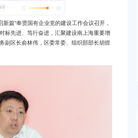
到田间地头
发布时间：2026-06-
发布时间：2026-08-04
航启新篇”奉贤国有企业党的建设工作会议召开，
区房管局召开奉
对标先进、笃行奋进，汇聚建设南上海重要增
党建引领五心聚力 贤人先锋惠民助企
发布时间：2026-03-
务副区长俞林伟，区委常委、组织部部长胡煜
发布时间：2026-05-20
国资要闻 | “贤
提升专题研讨班
发布时间：2026-06-
达奉贤区2025年秋
关于核定奉贤区青村镇15-06地块（城中村改造项目
建设项目规划土地意见书的决定