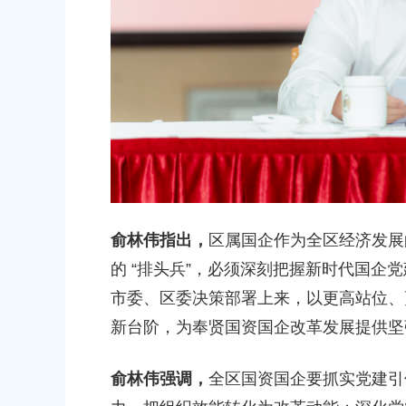
2026-06-15 00:00:00
上海市奉贤区人民政府关于南桥镇
（人民村河-浦南运河）河道建设工
偿安置方案的批复
2026-05-25 00:00:00
上海市奉贤区人民政府关于同意奉
（岚丰路-规划环城北路）道路新建
补偿安置方案的批复
俞林伟指出，
区属国企作为全区经济发展的
2026-06-23 00:00:00
的 “排头兵”，必须深刻把握新时代国企
市委、区委决策部署上来，以更高站位、
上海市奉贤区人民政府关于同意奉
新台阶，为奉贤国资国企改革发展提供坚
（东方美谷大道-八字桥路）道路
偿安置方案的批复
俞林伟强调，
全区国资国企要抓实党建引
2026-06-10 00:00:00