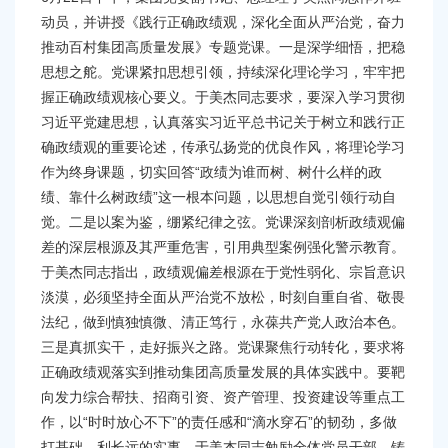
容
动员，并讲授《践行正确政绩观，深化全面从严治党，奋力
区
域
推动百村集团高质量发展》专题党课。一是深学细悟，把稳
思想之舵。党课紧扣思想引领，持续深化理论学习，牢牢把
握正确政绩观核心要义。于美杰同志要求，要深入学习贯彻
习近平党建思想，认真落实习近平总书记关于树立和践行正
确政绩观的重要论述，传承弘扬党的优良作风，将理论学习
作为终身课题，切实回答“政绩为谁而树、树什么样的政
绩、靠什么树政绩”这一根本问题，以思想自觉引领行动自
觉。二是以案为鉴，绷紧纪律之弦。党课深刻剖析政绩观偏
差的深层根源及其严重危害，引用典型案例强化警示教育。
于美杰同志指出，政绩观偏差根源在于党性弱化、宗旨意识
淡漠，必须坚持全面从严治党不放松，时刻自重自省、敬畏
法纪，做到慎独慎微、清正笃行，永葆共产党人政治本色。
三是真抓实干，走好振兴之路。党课聚焦行动转化，要求将
正确政绩观落实到推动集团高质量发展的具体实践中。要靶
向发力综合帮扶、招商引资、资产管理、投资建设等重点工
作，以“时时放心不下”的责任感和“滴水穿石”的韧劲，多做
打基础、利长远的实事。于美杰同志勉励全体党员干部，铸