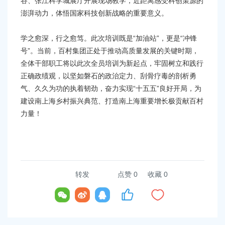
谷、张江科学城展厅开展现场教学，近距离感受科创策源的
澎湃动力，体悟国家科技创新战略的重要意义。
学之愈深，行之愈笃。此次培训既是“加油站”，更是“冲锋
号”。当前，百村集团正处于推动高质量发展的关键时期，
全体干部职工将以此次全员培训为新起点，牢固树立和践行
正确政绩观，以坚如磐石的政治定力、刮骨疗毒的剖析勇
气、久久为功的执着韧劲，奋力实现“十五五”良好开局，为
建设南上海乡村振兴典范、打造南上海重要增长极贡献百村
力量！
转发
点赞
0
收藏 0