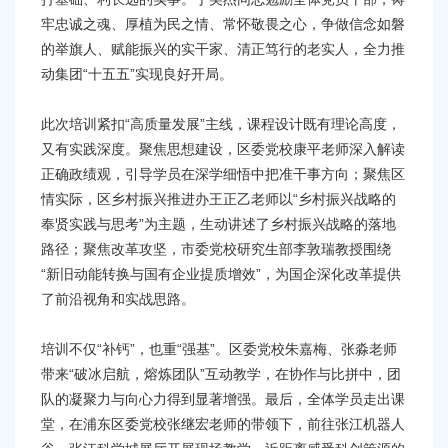
牢忠诚之魂、厚植为民之情、常怀敬畏之心，争做信念如磐
的举旗人、赋能振兴的实干家、清正笃行的老实人，全力推
动集团“十五五”实现良好开局。
此次培训紧扣“高质量发展”主线，课程设计既有理论高度，
又有实践深度。聚焦思想建设，区委党校康平老师深入解读
正确政绩观，引导学员在深学细悟中把准干事方向；聚焦区
情实际，区乡村振兴推进办王正乙老师以“乡村振兴战略的
奉贤实践与思考”为主题，生动讲述了乡村振兴战略的落地
路径；聚焦改革攻坚，市委党校研究生部李敦瑞教授围绕
“新旧动能转换与国有企业提质增效”，为国企深化改革提供
了前沿视角和实战思路。
培训不仅“补钙”，也重“强基”。区委党校朱嘉梅、张淼老师
带来“破冰启航，熔炼团队”互动教学，在协作与比拼中，团
队的凝聚力与向心力得到显著增强。最后，全体学员走出课
堂，在浦东区委党校张继宏老师的带领下，前往张江机器人