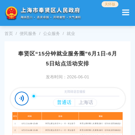
无
关怀版
障
碍
操
作
首页
便民服务
公众服务
就业
说
明
跳
奉贤区“15分钟就业服务圈”6月1日-6月
转
到
5日站点活动安排
网
站
发布时间：2026-06-01
导
航
区
跳
转
到
主
要
内