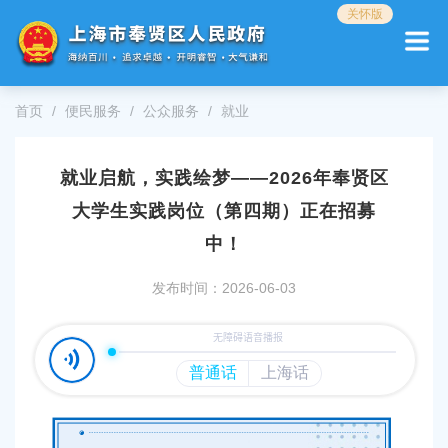
无
关怀版
障
碍
操
作
首页
便民服务
公众服务
就业
说
明
跳
就业启航，实践绘梦——2026年奉贤区
转
到
大学生实践岗位（第四期）正在招募
网
站
中！
导
航
发布时间：2026-06-03
区
跳
转
到
主
要
内