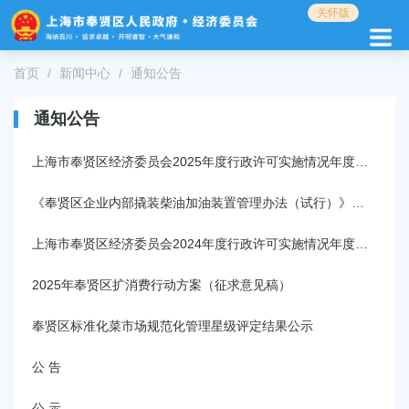
无
关怀版
障
碍
操
首页
新闻中心
通知公告
作
说
通知公告
明
跳
上海市奉贤区经济委员会2025年度行政许可实施情况年度报告
转
到
网
《奉贤区企业内部撬装柴油加油装置管理办法（试行）》（奉经〔2025〕21号）
站
导
上海市奉贤区经济委员会2024年度行政许可实施情况年度报告
航
区
2025年奉贤区扩消费行动方案（征求意见稿）
跳
转
奉贤区标准化菜市场规范化管理星级评定结果公示
到
主
公 告
要
内
公 示