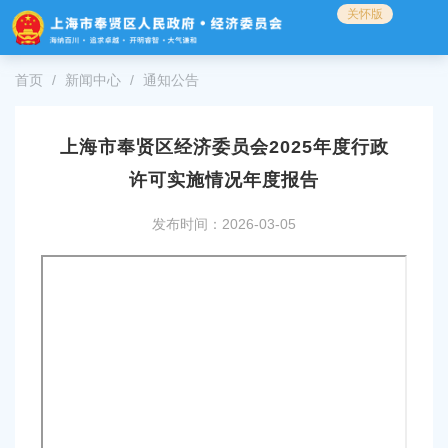
无
关怀版
障
碍
操
首页
新闻中心
通知公告
作
说
明
上海市奉贤区经济委员会2025年度行政
跳
转
许可实施情况年度报告
到
网
发布时间：2026-03-05
站
导
航
区
跳
转
到
主
要
内