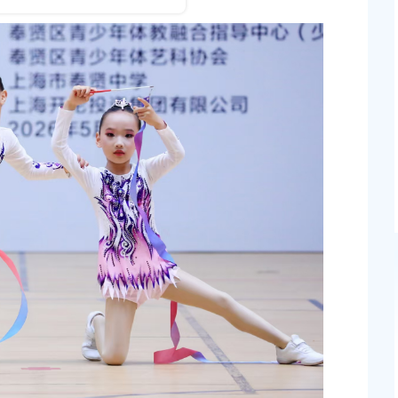
发布时间：2026-05-08
区首届青少年足球精英联赛颁奖仪式暨202
生活动节棋类赛落幕
少年体育赛事开赛仪式举行
发布时间：2026-05-07
园招生入学操作细则
奉贤区教育局关于2026年学前教育阶段适
作的通知
发布时间：2026-04-15
发《奉贤区2026年
上海市奉贤区农业农村委员会关于下达奉贤区2025
安排》的通知
冬种绿肥补贴资金的通知