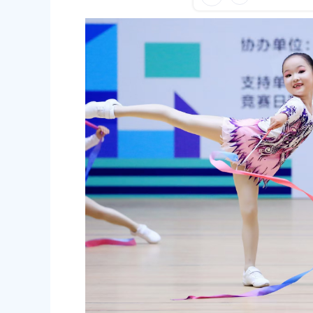
容
026-04-15
区
发布时间：2026-05-21
域
方带娃”！奉城家长直呼太贴心
以棋会友，同台竞技！学
026-07-07
发布时间：2026-04-17
案】奉贤体育发展五年规划（2026-2030年）
见稿）
2026年奉贤区公办幼儿
026-06-02
发布时间：2026-04-15
民政府关于俞英同志免职的通知
上海市奉贤区人民政府办公室关于印
碳达峰碳中和及节能减排重点工作
00