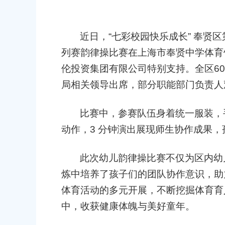
2026-06-09 00:00:00
民政府关于彭忠新同志免职的通知
近日，
“
七彩校园快乐成长
”
奉贤区
上海市奉贤区人民政府关于同意庄
00
改造项目实施方案的批复
列赛韵律操比赛在上海市奉贤中学体育
2026-07-10 00:00:00
伦投资集团有限公司特别支持。全区
60
民政府关于钟荣华等同志职务任免的通
局相关领导出席，部分职能部门负责人
上海市奉贤区人民政府关于同意南
00
路（秀南路-规划二路）道路新建工
比赛中，参赛队伍身着统一服装，
偿安置方案的批复
民政府关于公布奉贤区区级文物保护单
动作，
3
分钟演出展现师生协作成果，
2026-05-15 00:00:00
00
此次幼儿韵律操比赛不仅为区内幼
上海市奉贤区人民政府关于同意金
路-金汇工业路）道路新建工程项目
炼中培养了孩子们的团队协作意识，助
安置方案的批复
体育活动的多元开展，不断挖掘体育育
2026-07-24 00:00:00
中，收获健康体魄与美好童年。