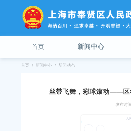
无
障
碍
操
作
说
明
新闻中心
首页
跳
转
到
网
首页
新闻中心
新闻动态
站
导
航
区
丝带飞舞，彩球滚动——区
跳
026年学前教育阶段适龄幼儿入园工作的通知
探索儿童节“新玩法”：从
转
发布时间：
份快乐都独一无二
到
026-04-15
主
发布时间：2026-06-01
要
内
太萌啦！奉贤区幼儿讲故