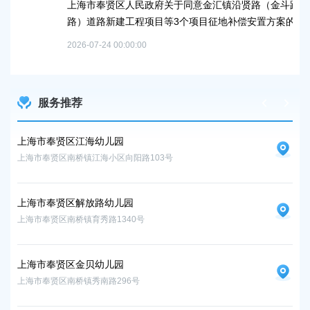
上海市奉贤区人民政府关于同意金汇镇沿贤路（金斗路-金汇工业
路）道路新建工程项目等3个项目征地补偿安置方案的批复
上
谷
2026-07-24 00:00:00
202
服务推荐
上海市奉贤区江海幼儿园
上
上海市奉贤区南桥镇江海小区向阳路103号
上海
上海市奉贤区解放路幼儿园
上海市奉贤区南桥镇育秀路1340号
上海市奉贤区金贝幼儿园
上海市奉贤区南桥镇秀南路296号