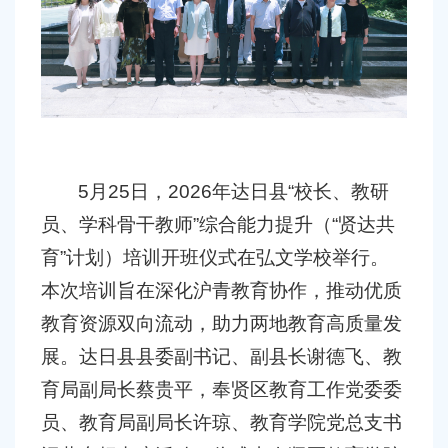
容
区
域
5
月
25
日，
2026
年达日县
“
校长、教研
员、学科骨干教师
”
综合能力提升（
“
贤达共
育
”
计划）培训开班仪式在弘文学校举行。
本次培训旨在深化沪青教育协作，推动优质
教育资源双向流动，助力两地教育高质量发
展。达日县县委副书记、副县长谢德飞、教
育局副局长蔡贵平，奉贤区教育工作党委委
员、教育局副局长许琼、教育学院党总支书