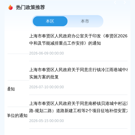
热门政策推荐
本区
本市
上海市奉贤区人民政府办公室关于印发《奉贤区2026年碳达峰碳
上
中和及节能减排重点工作安排》的通知
补
2026-06-09 00:00:00
202
上海市奉贤区人民政府关于同意庄行镇冷江雨巷城中村改造项目
上
实施方案的批复
浦
2026-07-10 00:00:00
202
上海市奉贤区人民政府关于同意南桥镇贝港城中村运河路（秀南
上
路-规划二路）道路新建工程等2个项目征地补偿安置方案的批复
路
通知
批
2026-05-15 00:00:00
202