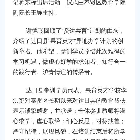
记蒋东标出席活动。仪式由奉贤区教育学院
副院长王静主持。
谢德飞回顾了
“
贤达共育
”
计划的由来，
介绍了达日县
“
果育英才
”
异地办学计划的创
新举措。他希望，参训学员珍惜此次难得的
学习机遇，做虚心好学的求知者、知行合一
的践行者、沪青情谊的传播者。
达日县参训学员代表、果育英才学校李
洪赟对奉贤区长期以来对达日县的教育帮扶
表示诚挚感谢，并承诺：全体参训教师将潜
心求学，虚心取经；细心反思，对标找差；
严守纪律，展现风貌，在培训结束后将所学