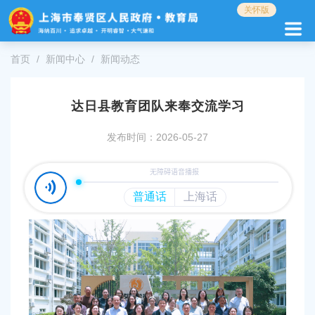
无
关怀版
障
碍
操
首页
新闻中心
新闻动态
作
说
明
达日县教育团队来奉交流学习
跳
转
发布时间：2026-05-27
到
网
站
导
航
区
跳
转
到
主
要
内