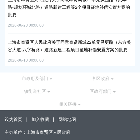
批复
路-规划环城北路）道路新建工程等2个项目征地补偿安置方案的
上
批复
下
2026-06-23 00:00:00
2026
工业
上海市奉贤区人民政府关于同意奉贤新城22单元灵更路（东方美
奉
谷大道-八字桥路）道路新建工程项目征地补偿安置方案的批复
2026
2026-06-10 00:00:00
市政府及部门
各区政府
镇街道社区
区政府部门
相关链接
设为首页
加入收藏
网站地图
主办单位：上海市奉贤区人民政府