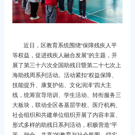
容
区
域
近日，区教育系统围绕
“
保障残疾人平
等权益，促进残疾人融合发展
”
的主题，开
展了第三十六次全国助残日暨第二十七次上
海助残周系列活动。活动紧扣
“
权益保障、
技能提升、康复护佑、文化润泽
”
四大主
线，统筹宣导培训、学生活动、转衔服务三
大板块，联动全区各基层学校、医疗机构、
社会组织和共建单位组织开展了内容丰富、
形式多样的助残日系列活动，积极营造
“
平
等、融合、共享
”
的教育与社会氛围，切实