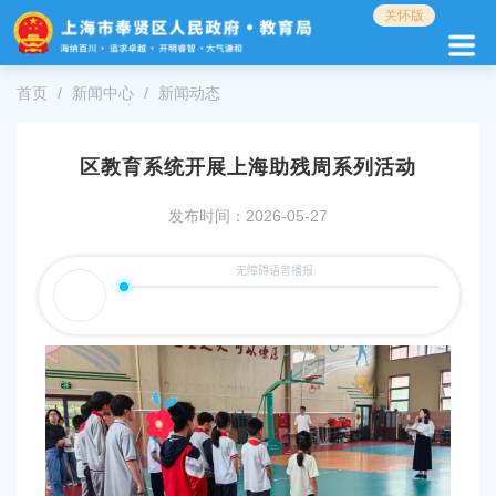
无
关怀版
障
碍
操
首页
新闻中心
新闻动态
作
说
明
区教育系统开展上海助残周系列活动
跳
转
发布时间：2026-05-27
到
网
站
导
航
区
跳
转
到
主
要
内