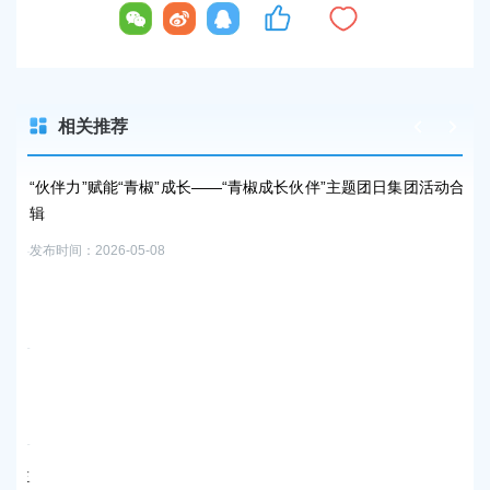
相关推荐
知
“伙伴力”赋能“青椒”成长——“青椒成长伙伴”主题团日集团活动合
三联
辑
发布时
发布时间：2026-05-08
促
发布时
立
行
发布时
治主