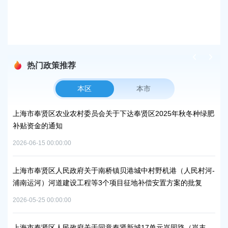
【
小
发布时
热门政策推荐
本区
本市
峰碳
上海市奉贤区农业农村委员会关于下达奉贤区2025年秋冬种绿肥
关
补贴资金的通知
规
2026-06-15 00:00:00
2026
项目
上海市奉贤区人民政府关于南桥镇贝港城中村野机港（人民村河-
上海
浦南运河）河道建设工程等3个项目征地补偿安置方案的批复
块
方
2026-05-25 00:00:00
2026
秀南
上海市奉贤区人民政府关于同意奉贤新城17单元岚园路（岚丰