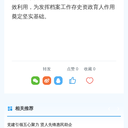
效利用，为发挥档案工作存史资政育人作用
奠定坚实基础。
转发
点赞
0
收藏 0
相关推荐
训
党建引领五心聚力 贤人先锋惠民助企
区