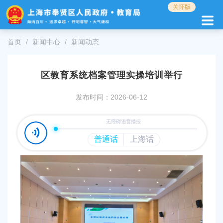
无
关怀版
障
碍
操
首页
新闻中心
新闻动态
作
说
明
区教育系统档案管理实操培训举行
跳
转
发布时间：2026-06-12
到
网
站
导
航
区
跳
转
到
主
要
内