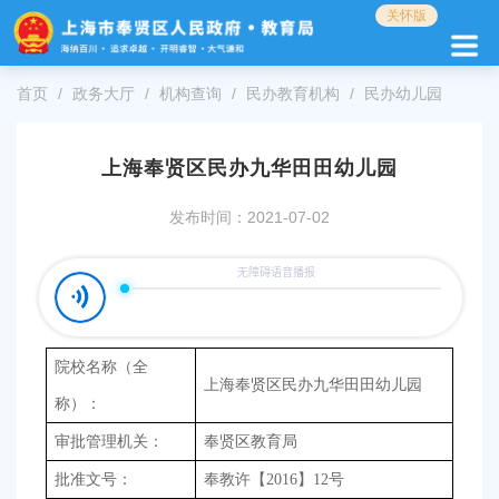
无
关怀版
障
碍
操
首页
政务大厅
机构查询
民办教育机构
民办幼儿园
作
说
明
上海奉贤区民办九华田田幼儿园
跳
转
发布时间：2021-07-02
到
网
站
导
航
区
跳
院校名称（全
转
上海奉贤区民办九华田田幼儿园
称）：
到
主
审批管理机关：
奉贤区教育局
要
内
批准文号：
奉教许【2016】12号