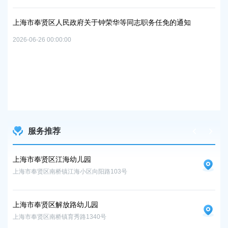
06地
实
置
2026
上海市奉贤区人民政府关于钟荣华等同志职务任免的通知
2026-06-26 00:00:00
上
路
及地
2026
服务推荐
上海市奉贤区江海幼儿园
上
上海市奉贤区南桥镇江海小区向阳路103号
上海
上海市奉贤区解放路幼儿园
上海市奉贤区南桥镇育秀路1340号