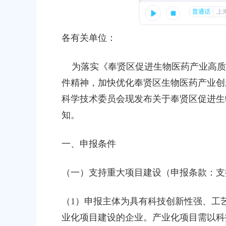
容
报指南
区
发布时间：2020-07-28
域
12
各有关单位：
关于2026年奉贤区知识产权分析
民政府关于印发修订后的《奉贤区政府
延期的通知
为落实《奉贤区促进生物医药产业高质量发
的通知
发布时间：2026-05-25
件精神，加快优化奉贤区生物医药产业创
07
科学技术委员会现发布关于奉贤区促进生
次会议第0962号提案的会办答复
知。
03
一、申报条件
（一）支持重大项目建设（申报条款：支
（1）申报主体为具有科技创新性强、工
业化项目建设的企业。产业化项目需以科