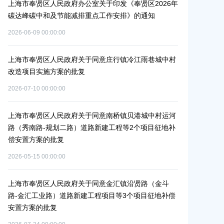
上海市奉贤区人民政府办公室关于印发《奉贤区2026年
上海市奉贤区农
碳达峰碳中和及节能减排重点工作安排》的通知
冬种绿肥补贴
2026-06-09 00:00:00
2026-06-15 00:0
上海市奉贤区人民政府关于同意庄行镇冷江雨巷城中村
上海市奉贤区
改造项目实施方案的批复
（人民村河-
偿安置方案的
2026-07-10 00:00:00
通
2026-05-25 00:0
上海市奉贤区人民政府关于同意南桥镇贝港城中村运河
路（秀南路-规划二路）道路新建工程等2个项目征地补
上海市奉贤区
偿安置方案的批复
（岚丰路-规
单
补偿安置方案
2026-05-15 00:00:00
2026-06-23 00:0
上海市奉贤区人民政府关于同意金汇镇沿贤路（金斗
路-金汇工业路）道路新建工程项目等3个项目征地补偿
上海市奉贤区
安置方案的批复
（东方美谷大
偿安置方案的