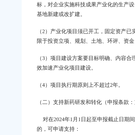
农村委员会关于下达奉贤区2025年秋
关于核定奉贤区青村镇15-06地
标，对企业实施科技成果产业化的生产设
金的通知
建设项目规划土地意见书的决定
基地新建或改扩建。
00
2026-07-17 00:00:00
（2）产业化项目须已开工，固定资产已
民政府关于南桥镇贝港城中村野机港
上海市奉贤区人民政府关于同意土
限于投资立项、规划、土地、环评、资金
运河）河道建设工程等3个项目征地补
16E-06地块，规划运河中路以北
复
项目征地补偿安置方案的批复
（3）项目建设方案要目标明确、内容合
00
2026-05-25 00:00:00
效加速产业化项目建设。
民政府关于同意奉贤新城17单元岚园路
上海市奉贤区人民政府关于同意南
城北路）道路新建工程等2个项目征地
绿地及地下车库一期新建工程等6
（4）项目执行期原则上不超过2年。
批复
方案的批复
（二）支持新药研发和转化（申报条款：
00
2026-06-10 00:00:00
民政府关于同意奉贤新城22单元灵更路
奉贤区关于进一步促进就业创业工
对在2024年1月1日起至申报截止日期
-八字桥路）道路新建工程项目征地补
的，可申请支持：
2026-06-09 00:00:00
复