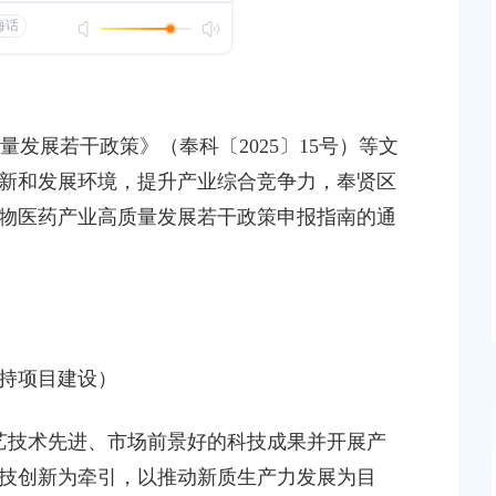
（第二批）的通知
发布时间：2026-06-15
评议、专利导航 项目
奉贤区2026年“南上海科创中心”创新行动计划——
展若干政策》（奉科〔2025〕15号）等文
费用补贴项目申报指南
新和发展环境，提升产业综合竞争力，奉贤区
发布时间：2026-06-02
物医药产业高质量发展若干政策申报指南的通
【决策草案】奉贤区生物医药优质创新药械产品集群
理办法（2026-2027）（草案）
发布时间：2026-05-29
持项目建设）
艺技术先进、市场前景好的科技成果并开展产
技创新为牵引，以推动新质生产力发展为目