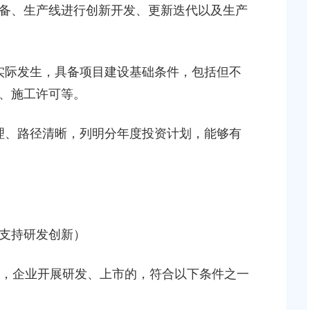
块（城中村改造项目）
上海市奉贤区人民政府关于俞英同志免职的通知
备、生产线进行创新开发、更新迭代以及生产
2026-07-15 00:00:00
上海市奉贤区人民政府关于彭忠新同志免职的通知
实际发生，具备项目建设基础条件，包括但不
地储备（新城02单元
2026-05-15 00:00:00
、施工许可等。
，南桥路以西）等2个
上海市奉贤区人民政府关于钟荣华等同志职务任免的
理、路径清晰，列明分年度投资计划，能够有
知
2026-06-26 00:00:00
桥镇贝港城中村公共
个项目征地补偿安置
上海市奉贤区人民政府关于公布奉贤区区级文物保护
位的通知
支持研发创新）
2026-07-29 00:00:00
作的实施意见
间，企业开展研发、上市的，符合以下条件之一