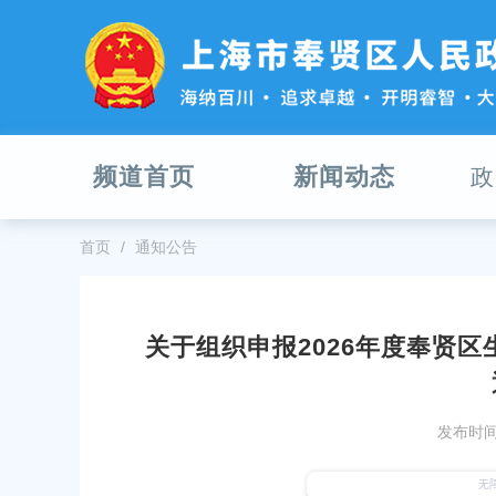
无
障
碍
操
作
说
明
频道首页
新闻动态
政
跳
转
到
网
首页
通知公告
站
导
航
区
关于组织申报2026年度奉贤
跳
年度第一批奉贤区知识产权质押融资贴息
关于申报2026年度设施菜田项目
转
通知
到
发布时间：2026-05-13
主
发布时间：
29
要
关于做好2020年度中小企业国际
内
“南上海科创中心”创新行动计划 ——区科
的通知