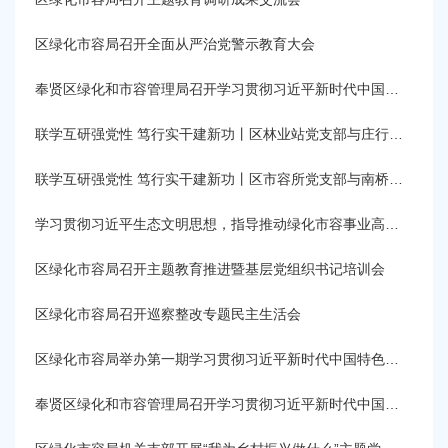
容
区
区绿化市容局召开全面从严治党警示教育大会
域
奉贤区绿化和市容管理局召开学习贯彻习近平新时代中国特色社会主义思想主题教育工作推进会
联学互研强党性 笃行实干建新功丨区林业站党支部与庄行镇新叶村开展联组学习暨“四百”走访调研
联学互研强党性 笃行实干建新功丨区市容所党支部与南桥镇六墩村党总支开展党建共建活动
学习贯彻习近平生态文明思想，指导推动绿化市容事业高品质发展——书记讲党课
区绿化市容局召开主题教育推进暨基层党组织书记培训会
区绿化市容局召开巡察整改专题民主生活会
区绿化市容局举办第一期学习贯彻习近平新时代中国特色社会主义思想主题教育专题讲座
奉贤区绿化和市容管理局召开学习贯彻习近平新时代中国特色社会主义思想主题教育动员会