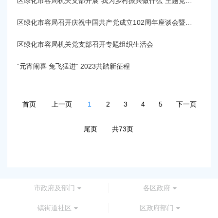
区绿化市容局机关支部开展“我为乡村振兴做什么”主题党日活动
区绿化市容局召开庆祝中国共产党成立102周年座谈会暨警示教育大会
区绿化市容局机关党支部召开专题组织生活会
“元宵闹喜 兔飞猛进” 2023共踏新征程
首页
上一页
1
2
3
4
5
下一页
尾页
共73页
市政府及部门
各区政府
镇街道社区
区政府部门