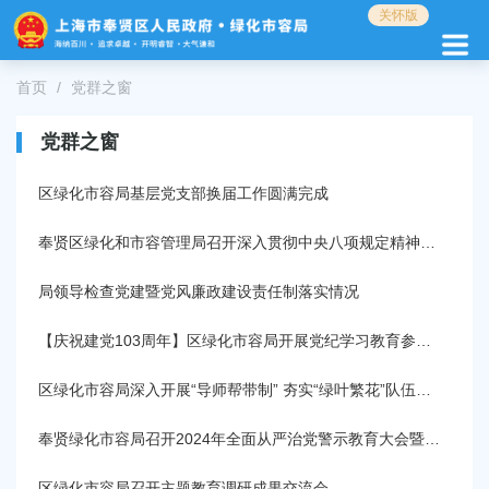
无
关怀版
障
碍
操
首页
党群之窗
作
说
党群之窗
明
跳
区绿化市容局基层党支部换届工作圆满完成
转
到
网
奉贤区绿化和市容管理局召开深入贯彻中央八项规定精神学习教育启动部署会暨党组中心组学习（扩大）会
站
导
局领导检查党建暨党风廉政建设责任制落实情况
航
区
【庆祝建党103周年】区绿化市容局开展党纪学习教育参观活动
跳
转
区绿化市容局深入开展“导师帮带制” 夯实“绿叶繁花”队伍基石
到
主
奉贤绿化市容局召开2024年全面从严治党警示教育大会暨书记上党课
要
内
区绿化市容局召开主题教育调研成果交流会