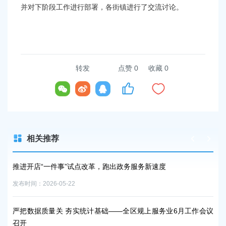
并对下阶段工作进行部署，各街镇进行了交流讨论。
转发
点赞
0
收藏 0
相关推荐
知
推进开店“一件事”试点改革，跑出政务服务新速度
关
发布时间：2026-05-22
发布时
在前
严把数据质量关 夯实统计基础——全区规上服务业6月工作会议
聚
召开
二