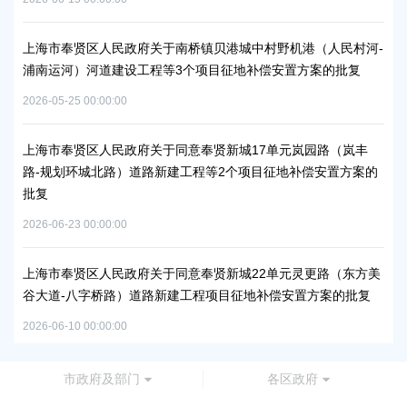
项目
上海市奉贤区人民政府关于南桥镇贝港城中村野机港（人民村河-
上海
浦南运河）河道建设工程等3个项目征地补偿安置方案的批复
块
方
2026-05-25 00:00:00
2026
工业
上海市奉贤区人民政府关于同意奉贤新城17单元岚园路（岚丰
路-规划环城北路）道路新建工程等2个项目征地补偿安置方案的
上
批复
下
2026-06-23 00:00:00
2026
秀南
批复
上海市奉贤区人民政府关于同意奉贤新城22单元灵更路（东方美
奉
谷大道-八字桥路）道路新建工程项目征地补偿安置方案的批复
2026
2026-06-10 00:00:00
市政府及部门
各区政府