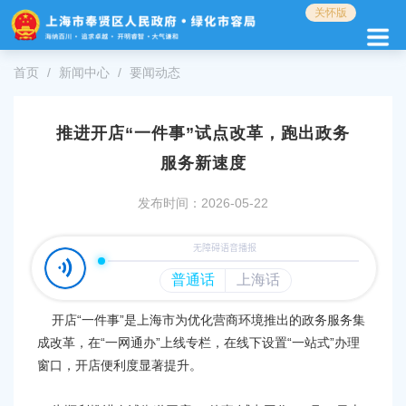
无
关怀版
障
碍
操
首页
新闻中心
要闻动态
作
说
明
推进开店“一件事”试点改革，跑出政务
跳
转
服务新速度
到
网
发布时间：2026-05-22
站
导
航
区
跳
转
开店“一件事”是上海市为优化营商环境推出的政务服务集
到
成改革，在“一网通办”上线专栏，在线下设置“一站式”办理
主
窗口，开店便利度显著提升。
要
内