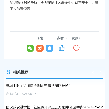
知识送到居民身边，全力守护社区群众生命财产安全，共建
平安和谐家园。
转发
点赞
0
收藏 0
相关推荐
接待听民声 普法履职护民生
险患变“安”景，看“管执
15
发布时间：2026-05-27
让应急知识走进万家|奉贤区举办2026年“5•12
奉贤区农业农村委员会执