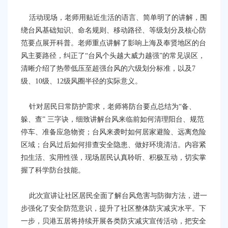
容
区
活动现场，老师用贴近生活的语言、简单明了的讲解，围
域
绕台风基础知识、命名规则、移动路径、等级划分及核心防
范要点展开科普。老师重点讲解了影响上海及奉贤地区的台
风主要路径，纠正了
“台风个头越大威力越强”的常见误区，
清晰介绍了热带低压至超强台风的六级划分标准，以及7
级、10级、12级风圈半径的实际意义。
针对居民日常防护需求，老师将防台要点总结为
“备、
躲、查” 三字诀，细致讲解台风来临前如何清理阳台、规范
停车、准备应急物资；台风来袭时如何居家避险、远离危险
区域；台风过后如何排查安全隐患、做好环境清洁。内容紧
扣生活、实用性强，现场居民认真聆听、积极互动，切实掌
握了科学防台技能。
此次宣讲让社区居民全面了解台风危害与防御方法，进一
步强化了安全防范意识，提升了社区整体防灾减灾水平。下
一步，
贝港五居
将持续开展各类防灾减灾宣传活动，把安全