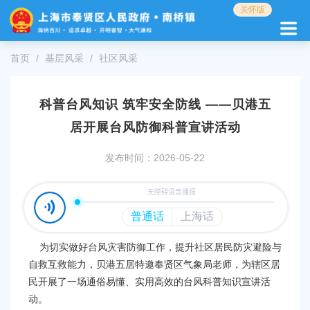
无
关怀版
障
碍
操
首页
基层风采
社区风采
作
说
明
科普台风知识 筑牢安全防线 ——贝港五
跳
转
居开展台风防御科普宣讲活动
到
网
发布时间：2026-05-22
站
导
航
区
跳
转
为切实做好台风灾害防御工作，提升社区居民防灾避险与
到
自救互救能力，
贝港五居
特邀
奉贤区气象局
老师，为辖区居
主
民开展了一场通俗易懂、实用高效的台风科普知识宣讲活
要
内
动。