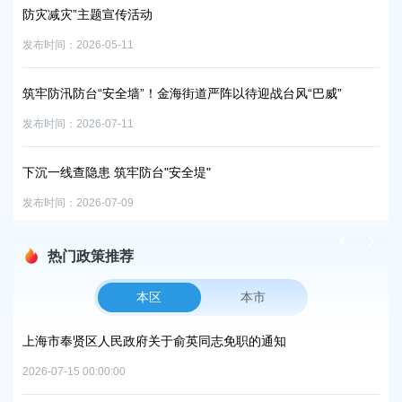
传活动
发布时间：2026-04-29
11
中街居委节前消防安全宣
全墙”！金海街道严阵以待迎战台风“巴威”
发布时间：2026-04-30
11
“社区服务码”上线！小区
筑牢防台"安全堤"
发布时间：2026-05-08
09
热门政策推荐
本区
本市
项目
上海市奉贤区人民政府关于俞英同志免职的通知
上
中
2026-07-15 00:00:00
2026