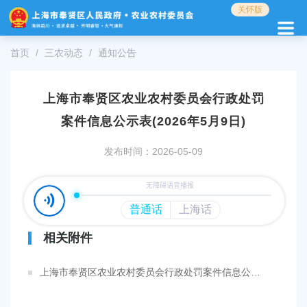
无
关怀版
障
碍
操
首页
三农动态
通知公告
作
说
明
上海市奉贤区农业农村委员会行政处罚
跳
案件信息公示表(2026年5月9日)
转
到
网
发布时间：2026-05-09
站
导
航
区
跳
相关附件
转
到
主
上海市奉贤区农业农村委员会行政处罚案件信息公示表(2026年5月9日).pdf
要
内