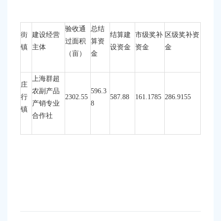
验收通
总结
街
建设经营
结算建
市级奖补
区级奖补资
过面积
算资
镇
主体
设资金
资金
金
（亩）
金
上海群超
庄
农副产品
596.3
行
2302.55
587.88
161.1785
286.9155
产销专业
8
镇
合作社