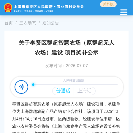
无
关怀版
障
碍
操
首页
三农动态
通知公告
作
说
明
关于奉贤区群超智慧农场（原群超无人
跳
农场）建设 项目奖补公示
转
到
网
发布时间：2026-07-07
站
导
航
区
跳
转
奉贤区群超智慧农场（原群超无人农场）建设
项目，承建单
到
位为上海群超农副产品产销专业合作社
，该项目于
2026年3
主
月4日和4月16日通过市、区两级验收
。
经建设单位申请，
区
要
农业农村委员会将按
《上海市粮食生产无人农场建设奖补实
内