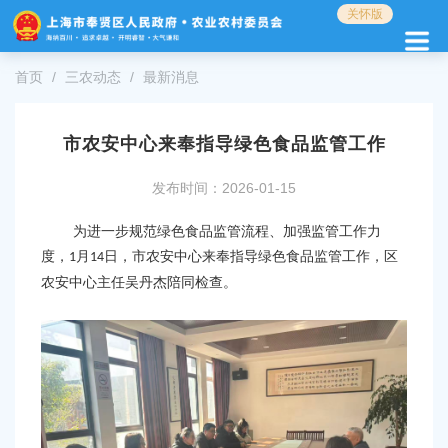
无
关怀版
障
碍
操
首页
三农动态
最新消息
作
说
明
市农安中心来奉指导绿色食品监管工作
跳
转
发布时间：2026-01-15
到
网
为进一步规范绿色食品监管流程、加强监管工作力
站
度，
月
日，市农安中心来奉指导绿色食品监管工作，区
1
14
导
农安中心主任吴丹杰陪同检查。
航
区
跳
转
到
主
要
内