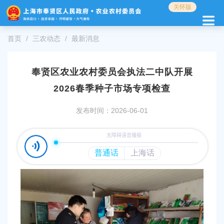
无
关怀版
障
碍
操
首页
三农动态
最新消息
作
说
明
奉贤区农业农村委员会执法二中队开展
跳
2026春季种子市场专项检查
转
到
网
发布时间：2026-06-01
站
导
航
区
跳
转
到
主
要
内