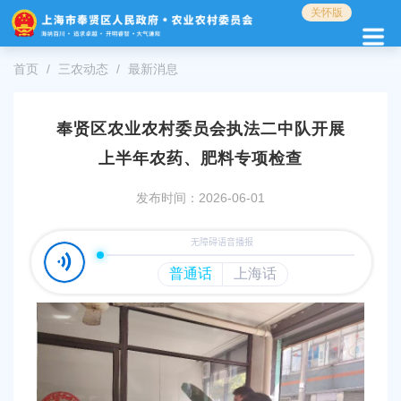
无
关怀版
障
碍
操
首页
三农动态
最新消息
作
说
明
奉贤区农业农村委员会执法二中队开展
跳
上半年农药、肥料专项检查
转
到
网
发布时间：2026-06-01
站
导
航
区
跳
转
到
主
要
内