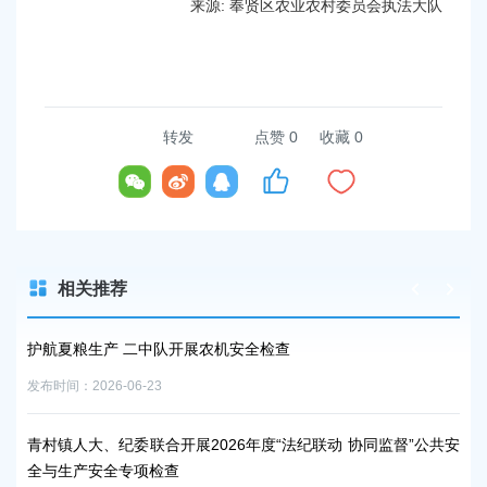
来源: 奉贤区农业农村委员会执法大队
转发
点赞
0
收藏 0
相关推荐
合检
护航夏粮生产 二中队开展农机安全检查
奉
查
发布时间：2026-06-23
发布时
青村镇人大、纪委联合开展2026年度“法纪联动 协同监督”公共安
全与生产安全专项检查
市