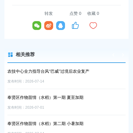
容
区
转发
点赞
0
收藏 0
域
相关推荐
农技中心全力指导台风“巴威”过境后农业复产
农
发布时间：2026-07-14
发布时
奉贤区作物苗情（水稻）第一期 夏至加期
奉
发布时间：2026-07-01
发布时
奉贤区作物苗情（水稻）第二期 小暑加期
奉