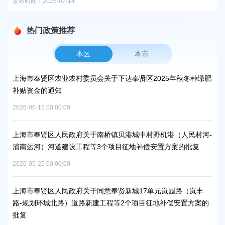
发布时间：2026-07-14
发布时
热门政策推荐
本区
本市
峰碳
上海市奉贤区农业农村委员会关于下达奉贤区2025年秋冬种绿肥
关
补贴资金的通知
规
2026-06-15 00:00:00
2026
项目
上海市奉贤区人民政府关于南桥镇贝港城中村野机港（人民村河-
上海
浦南运河）河道建设工程等3个项目征地补偿安置方案的批复
块
方
2026-05-25 00:00:00
2026
秀南
上海市奉贤区人民政府关于同意奉贤新城17单元岚园路（岚丰
批复
路-规划环城北路）道路新建工程等2个项目征地补偿安置方案的
上
批复
下