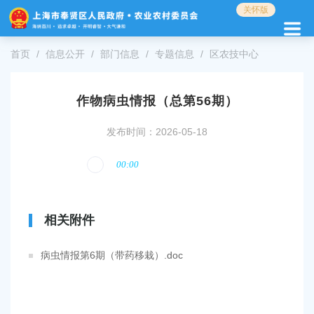
无
关怀版
障
碍
操
首页
信息公开
部门信息
专题信息
区农技中心
作
说
明
作物病虫情报（总第56期）
跳
转
发布时间：2026-05-18
到
网
站
导
航
区
相关附件
跳
转
病虫情报第6期（带药移栽）.doc
到
主
要
内