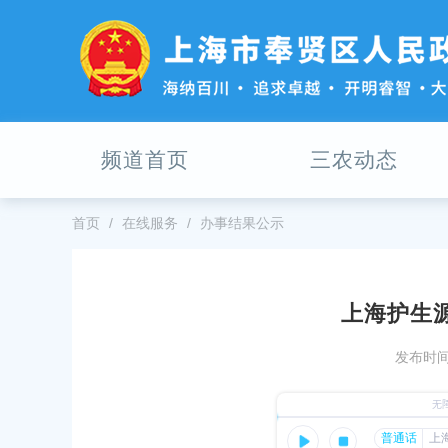
无
障
碍
操
作
说
明
频道首页
三农动态
跳
转
到
网
首页
在线服务
办事结果公示
站
导
航
区
上海护生
跳
上海凌华绿头鸭养殖专业合作社小
转
发布时间：
到
发布时间：2026-04-01
主
要
上海市奉贤区申大养殖场
内