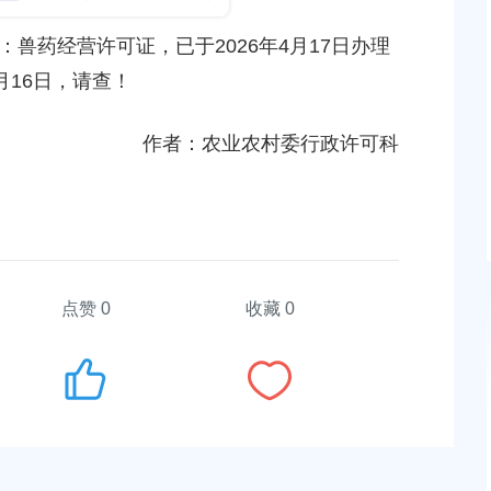
发布时间：2026-06-02
药经营许可证，已于2026年4月17日办理
关于上海康杰律文化体育发展有限公司《高危险性
4月16日，请查！
项目经营许可证》注销的公告
发布时间：2026-06-08
作者：农业农村委行政许可科
点赞
0
收藏 0
汇镇沿贤路（金斗
上海市奉贤区人民政府关于同意奉贤新城22单元灵
等3个项目征地补偿
（东方美谷大道-八字桥路）道路新建工程项目征地
偿安置方案的批复