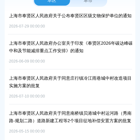
本区
本市
上海市奉贤区人民政府关于公布奉贤区区级文物保护单位的通知
上
路
2026-07-29 00:00:00
2026
上海市奉贤区人民政府办公室关于印发《奉贤区2026年碳达峰碳
中和及节能减排重点工作安排》的通知
上
补
2026-06-09 00:00:00
2026
上海市奉贤区人民政府关于同意庄行镇冷江雨巷城中村改造项目
实施方案的批复
上
浦
2026-07-10 00:00:00
2026
上海市奉贤区人民政府关于同意南桥镇贝港城中村运河路（秀南
路-规划二路）道路新建工程等2个项目征地补偿安置方案的批复
上
路
2026-05-15 00:00:00
批