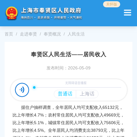
无
关怀版
障
碍
操
作
首页
走进奉贤
奉贤概况
人民生活
说
明
跳
奉贤区人民生活——居民收入
转
到
网
发布时间：2026-05-09
站
导
航
区
跳
转
据住户抽样调查，全年居民人均可支配收入65132元，
到
比上年增长4.7%；农村常住居民人均可支配收入49669元，
主
比上年增长5.1%，城镇常住居民人均可支配收入75606元，
要
比上年增长4.5%。全年居民人均消费支出38793元，比上年
内