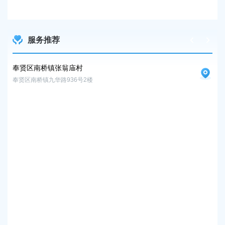
2026
服务推荐
奉贤区南桥镇张翁庙村
奉
奉贤区南桥镇九华路936号2楼
奉贤
奉
奉贤
奉
奉贤
奉
奉贤