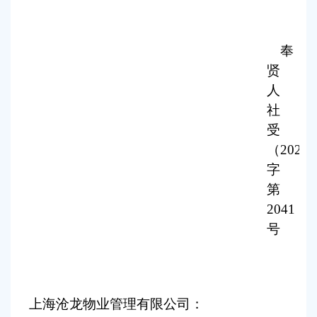
容
区
域
奉
贤
人
社
受
（
202
6
字
第
2041
号
上海沧龙物业管理有限公司
：