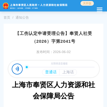
无
关怀版
障
碍
首页
通知公告
操
作
说
明
【工伤认定申请受理公告】奉贤人社受
跳
（2026）字第2041号
转
到
发布时间：2026-06-02
网
站
导
航
区
跳
转
上海市奉贤区人力资源和社
到
主
会保障局
公告
要
内