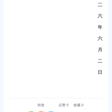
二
六
年
六
月
二
日
转发
点赞
0
收藏 0