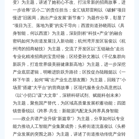
变》为主题，讲述了她初心不改、打法常新的招商故事，进
一步诠释“店小二”的责任担当；金汇镇郑雷刚以《破解“项目
慢进”旧困局，跑出产业发展“新节奏”》为题作分享，彰显了
“项目为王、落地为要”的实干导向；西渡街道孙晓雨以《具
身智能，何以西渡》为主题，深刻剖析“科技+产业”的融合
密码如何为街道发展注入新动能；杭州湾开发区翁俊以《杭
州湾的招商秘技》为主题，交流了开发区以“五链融合”走出
专业化精准招商的宝贵经验；区经委孙文雅以《千亿集群向
新跃升，打造世界级美丽健康新高地》为主题，进一步深挖
产业底层逻辑，明晰进阶跃升路径；区投促办陆顾懿以《一
杯下午茶，如何“喝”出产业生态朋友圈》为主题，回顾了“小
场景”搭建“大平台”的营商故事；区现代服务业办高意然以
《以“小切口”谋“大文章”，深耕科研试剂、赋能科创未来》
为主题，聚焦国产替代，为区域高质量发展积蓄动能；四团
镇曾垂锐以《跨界·共生：新能源汽配龙头跨界具身智能
——政企共谱产业升级“新篇章”》为主题，分享如何以专业
能力推动人工智能产业集聚成势；头桥街道沈嘉俊以《头桥
产业发展的突围之路》为主题，讲述了街道推动传统产业转