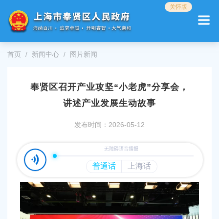
无
关怀版
障
碍
操
作
首页
新闻中心
图片新闻
说
明
跳
奉贤区召开产业攻坚“小老虎”分享会，
转
到
讲述产业发展生动故事
网
站
发布时间：2026-05-12
导
航
区
跳
转
到
主
要
内