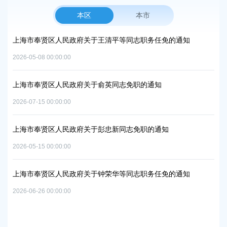
本区
本市
上海市奉贤区人民政府关于公布奉贤区区级文物保护单位的通知
上
路
2026-07-29 00:00:00
2026
上海市奉贤区人民政府办公室关于印发《奉贤区2026年碳达峰碳
中和及节能减排重点工作安排》的通知
上
补
2026-06-09 00:00:00
2026
上海市奉贤区人民政府关于同意庄行镇冷江雨巷城中村改造项目
实施方案的批复
上
浦
2026-07-10 00:00:00
2026
上海市奉贤区人民政府关于同意南桥镇贝港城中村运河路（秀南
路-规划二路）道路新建工程等2个项目征地补偿安置方案的批复
上
路