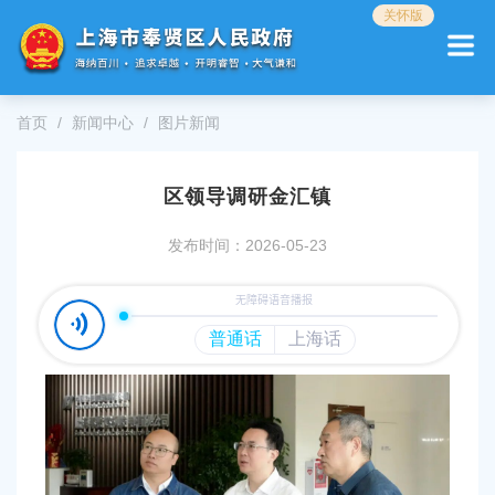
无
关怀版
障
碍
操
作
首页
新闻中心
图片新闻
说
明
跳
区领导调研金汇镇
转
到
网
发布时间：2026-05-23
站
导
航
区
跳
转
到
主
要
内