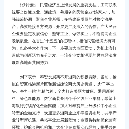
张峰指出，民营经济是上海发展的重要支柱，工商联系
统要当好懂企业、通政策、善服务的民营企业“娘家人”，加
强统筹协调，聚焦企业所需，多搭建高质量的对接交流平
台，高效链接各方资源，开展更广泛深入的合作。广大民营
企业要坚定发展信心，坚守主业、做强实业，不断提高企业
发展质量。在奋进“十五五”的征程中，相信民营经济大有可
为，也必将大有作为，下一步要加大市区联动，为把上海打
造成为创新活力充分迸发、一流企业竞相涌现的民营经济发
展新高地而共同努力。
刘平表示，奉贤发展离不开浙商的积极贡献。当前，抢
抓自贸区临港新片区和新城建设两大历史机遇，以“干字当
头、奋力一跳”的精气神，全力打造美丽大健康、通用新材
料、绿色新能源、数字新装备四个千亿级产业集群，希望上
海银行持续深化金融赋能，加大对奉贤产业升级和中小企业
转型的金融支持；欢迎更多浙商企业来奉投资布局，共享产
业转型新机遇、共拓事业发展新蓝海；奉贤将持续优化营商
环境，护航金融机构和广大企业在奉贤安心经营，携手共创