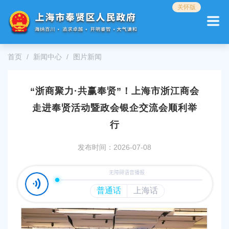
无
关怀版
障
碍
操
作
首页
新闻中心
图片新闻
说
明
跳
“浙商聚力·共赢奉贤”！上海市浙江商会
转
到
走进奉贤活动暨政会银企交流会顺利举
网
站
行
导
航
发布时间：2026-07-08
区
跳
转
到
主
要
内