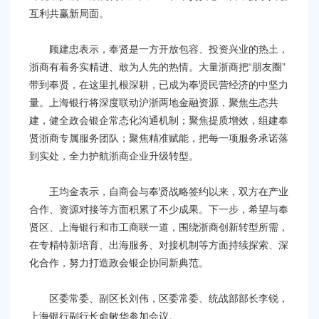
互利共赢新局面。
顾建忠表示，奉贤是一方开放包容、投资兴业的热土，
浙商有着务实精进、敢为人先的热情。大量浙商把“朋友圈”
带到奉贤，在这里扎根深耕，已成为奉贤民营经济的中坚力
量。上海银行将深度联动沪浙两地金融资源，聚焦生态共
建，健全政会银企常态化沟通机制；聚焦提质增效，组建奉
贤浙商专属服务团队；聚焦精准赋能，把每一项服务承诺落
到实处，全力护航浙商企业升级转型。
王均金表示，自商会与奉贤战略签约以来，双方在产业
合作、资源对接等方面积累了不少成果。下一步，希望与奉
贤区、上海银行和市工商联一道，围绕浙商创新转型所需，
在专精特新培育、出海服务、对接机制等方面持续探索、深
化合作，努力打造政会银企协同新典范。
区委常委、副区长刘伟，区委常委、统战部部长李锐，
上海银行副行长俞敏华参加会议。