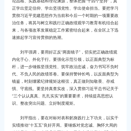
论品格、实践基础和理论渊源，整体把握“十四个坚持”，真
正学出坚定信仰、学出坚强党性、学出使命担当。要把学习
贯彻习近平党建思想作为当前和今后一个时期的一项重要政
治任务，将其与树立和践行正确政绩观学习教育有机结合起
来，与各项改革发展稳定工作紧密结合起来，在全区上下迅
速掀起学习宣传贯彻的热潮。
刘平强调，要用好正反“两面镜子”，切实把正确政绩观
内化于心、外化于行。要强化示范引领，以正面典型为标
杆，进一步锤炼坚强党性、筑牢政治忠诚，奋力书写不负时
代、不负人民的政绩答卷。要保持警钟长鸣，以反面典型为
镜鉴，时刻绷紧纪律规矩这根弦，真正做到知敬畏、存戒
惧、守底线。要坚持真查实改，深入贯彻习近平总书记关于
“三个认认真真、扎扎实实”的重要要求，持续提高思想认
识、整改突出问题、立好制度规矩。
刘平指出，要在对标对表和躬身践行上下功夫，以实干
实绩推动“十五五”良好开局。要锤炼对党忠诚、胸怀大局的