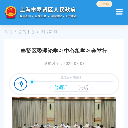
无
关怀版
障
碍
操
作
首页
新闻中心
图片新闻
说
明
跳
奉贤区委理论学习中心组学习会举行
转
到
网
发布时间：2026-07-09
站
导
航
区
跳
转
到
主
要
内