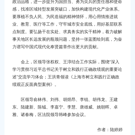
政治品格，进一步提升为国担当、勇为尖兵的责任感和使命
感，找准区域转型发展突破口，加快构建现代化产业体系。
要厚植不负人民、为民造福的精神情怀，用心用情推进就
业、教育、医疗等工作，守牢城市安全底线，用好基层联系
点制度。要弘扬干在实处、求真务实的实干精神，着力破解
事关地区长远发展的瓶颈问题，坚持一张蓝图绘到底，为奋
力谱写中国式现代化奉贤篇章作出更大的贡献。
会上，区领导张权权、王淳结合工作实际，围绕“深入
学习贯彻习近平总书记关于树立和践行正确政绩观的重要论
述”交流学习体会；王洪青领读《上海市树立和践行正确政
绩观正反面典型案例》。
区领导俞林伟、刘伟、胡煜昂、李锐、胡伟龙、王建
东、陆建新、陈钺、李嘉宁、李慧、唐雄威、姚朝晖、卓
雅、诸春梅，区法院领导韩峰参加会议。
作者：陆婷婷