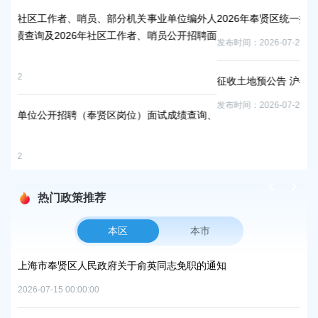
分机关事业单位编外人
2026年奉贤区统一批次普通高中及中职校最低录取
作者、哨员公开招聘面
发布时间：2026-07-23
征收土地预公告 沪奉预征地告〔2026〕第64号
发布时间：2026-07-29
岗位）面试成绩查询、
热门政策推荐
本区
本市
项目
上海市奉贤区人民政府关于俞英同志免职的通知
上
中
2026-07-15 00:00:00
2026