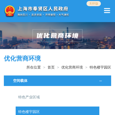
无
关怀版
障
碍
操
作
说
明
跳
转
到
网
优化营商环境
站
导
所在位置
首页
优化营商环境
特色楼宇园区
航
区
空间载体
跳
转
到
特色产业区域
主
要
内
特色楼宇园区