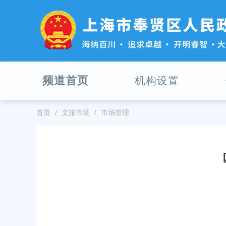
无
障
碍
操
作
说
明
频道首页
机构设置
跳
转
到
网
首页
文旅市场
市场管理
站
导
航
区
跳
转
到
主
要
内