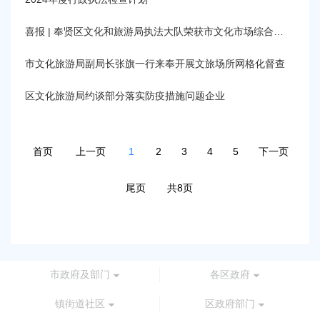
喜报 | 奉贤区文化和旅游局执法大队荣获市文化市场综合执法先进单位
市文化旅游局副局长张旗一行来奉开展文旅场所网格化督查
区文化旅游局约谈部分落实防疫措施问题企业
首页
上一页
1
2
3
4
5
下一页
尾页
共8页
市政府及部门
各区政府
镇街道社区
区政府部门