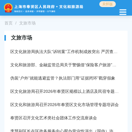
无
关怀版
障
碍
操
首页
文旅市场
作
说
文旅市场
明
跳
区文化旅游局执法大队“诉转案”工作机制成效突出 严厉查处无证经营旅游业务行为
转
到
网
文化和旅游部、金融监管总局关于警惕借“保险客户旅游”名义侵害消费者权益的风险提示
站
导
伪装“户外”就能逃避监管？执法部门用“证据闭环”戳穿假象
航
区
区文化旅游局召开2026年奉贤区规模以上酒店及民宿专题培训会
跳
转
区文化和旅游局召开2026年奉贤区文化市场管理专题培训会
到
主
奉贤区召开文化艺术类社会团体工作交流座谈会
要
内
李慧副区长在区政务服务中心帮办营业性演出（国内）许可事项