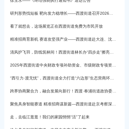
徐玉水——《终结强制执行通知书》送达公告
容
区
域
研判形势找短板 靶向发力稳增长——西渡街道召开2026年第二季度经济运行分析会
看了就想去，这场展览正在西渡街道免费为市民开放
精准招商育新机 赛道攻坚强产业——西渡街道赴大连、沈阳开展招商考察
清风护飞羽，防线筑林间！西渡街道林长办“四步走”擦亮上海爱鸟周生态底色
2025年西渡街道中央财政专项补助资金、市级财政专项资金分配结果
“西引力·渡无忧”，西渡街道全力打造“六边形”生态营商环境项目丨营商环境 “优”无止境
跨界协商聚合力，融合发展向新行！西渡·奉浦街道政协委员工作站联合开展微协商座谈会
聚焦具身智能赛道 精准招商谋新篇—西渡街道赴京考察深化产业合作
走，去临江逛逛！我们的家园悄悄“活”了起来