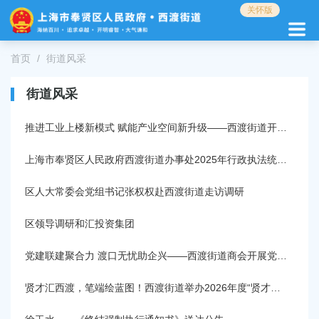
无
关怀版
障
碍
操
首页
街道风采
作
说
街道风采
明
跳
转
推进工业上楼新模式 赋能产业空间新升级——西渡街道开展专题协商活动
到
网
上海市奉贤区人民政府西渡街道办事处2025年行政执法统计年报
站
导
区人大常委会党组书记张权权赴西渡街道走访调研
航
区
区领导调研和汇投资集团
跳
转
党建联建聚合力 渡口无忧助企兴——西渡街道商会开展党建联建暨水务问诊活动
到
主
贤才汇西渡，笔端绘蓝图！西渡街道举办2026年度“贤才大巴” ——华东理工大学艺术设计与传媒学院专场活动
要
内