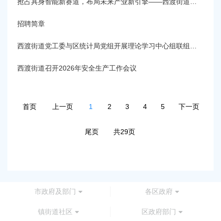
抢占具身智能新赛道，布局未来产业新引擎——西渡街道赴中科院微系统所开展精准招商对接
招聘简章
西渡街道党工委与区统计局党组开展理论学习中心组联组学习会
西渡街道召开2026年安全生产工作会议
首页
上一页
1
2
3
4
5
下一页
尾页
共29页
市政府及部门
各区政府
镇街道社区
区政府部门