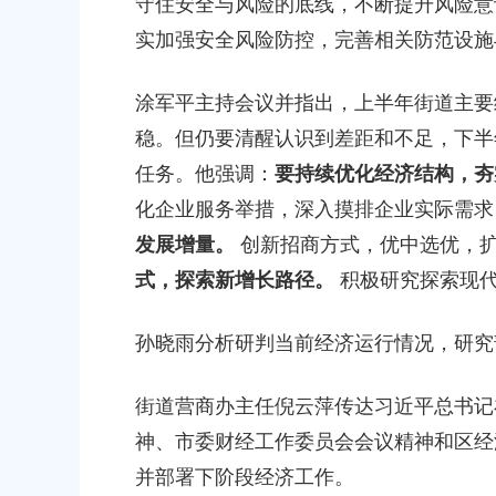
守住安全与风险的底线，不断提升风险意
2026-06-15 00:00:00
实加强安全风险防控，完善相关防范设施
上海市奉贤区人民政府关于南桥镇
涂军平主持会议并指出，上半年街道主要
（人民村河-浦南运河）河道建设工
偿安置方案的批复
稳。但仍要清醒认识到差距和不足，下半
2026-05-25 00:00:00
任务。他强调：
要持续优化经济结构，夯
化企业服务举措，深入摸排企业实际需求
上海市奉贤区人民政府关于同意奉
发展增量。
创新招商方式，优中选优，扩
（岚丰路-规划环城北路）道路新建
式，探索新增长路径。
积极研究探索现代
补偿安置方案的批复
2026-06-23 00:00:00
孙晓雨分析研判当前经济运行情况，研究
上海市奉贤区人民政府关于同意奉
街道营商办主任倪云萍传达习近平总书记
（东方美谷大道-八字桥路）道路
偿安置方案的批复
神、市委财经工作委员会会议精神和区经
2026-06-10 00:00:00
并部署下阶段经济工作。