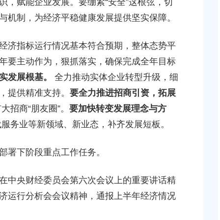
识，赋能企业发展。要绷紧“安全”这根弦，切
2026-07-17 00:00:00
与机制，为经济平稳健康发展提供坚实保障。
贝港城中村野机港
上海市奉贤区人民政府关于同意土地储备（新城02
经济指标运行情况基本符合预期，整体态势平
程等3个项目征地补
16E-06地块，规划运河中路以北，南桥路以西）等2
项目征地补偿安置方案的批复
年要主动作为，狠抓落实，确保完成全年目标
2026-05-25 00:00:00
实发展根基。
全力推动实体企业转型升级，细
，提供精准支持。
要全力推进招商引资，拓展
贤新城17单元岚园路
上海市奉贤区人民政府关于同意南桥镇贝港城中村公
大招商“朋友圈”。
要加快转变发展理念与方
工程等2个项目征地
绿地及地下车库一期新建工程等6个项目征地补偿安
服务业等新领域、新业态，补齐发展短板。
方案的批复
2026-06-10 00:00:00
部署下阶段重点工作任务。
贤新城22单元灵更路
奉贤区关于进一步促进就业创业工作的实施意见
在中央财经委员会第六次会议上的重要讲话精
新建工程项目征地补
2026-06-09 00:00:00
济运行分析会会议精神，通报上半年经济情况