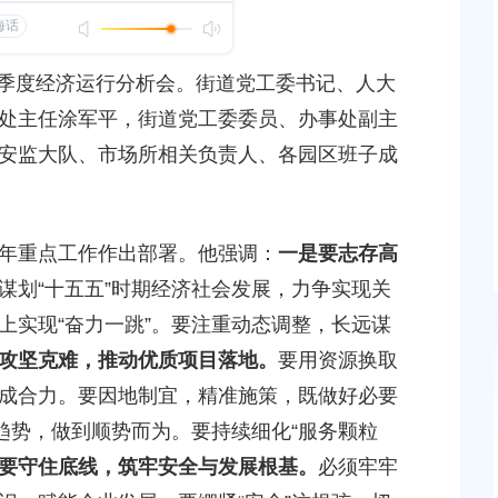
发布时间：2025-10-29
领导调研重点工业企业
第三季度经济运行分析会。街道党工委书记、人大
区领导调研行业重点企业
处主任涂军平，街道党工委委员、办事处副主
发布时间：2025-11-06
安监大队、市场所相关负责人、各园区班子成
区领导调研商业楼宇去化和特色楼宇推进情况
发布时间：2025-11-04
年重点工作作出部署。他强调：
一是要志存高
谋划“十五五”时期经济社会发展，力争实现关
上实现“奋力一跳”。要注重动态调整，长远谋
攻坚克难，推动优质项目落地。
要用资源换取
成合力。要因地制宜，精准施策，既做好必要
趋势，做到顺势而为。要持续细化“服务颗粒
达奉贤区2025年秋
关于核定奉贤区青村镇15-06地块（城中村改造项目
要守住底线，筑牢安全与发展根基。
必须牢牢
建设项目规划土地意见书的决定