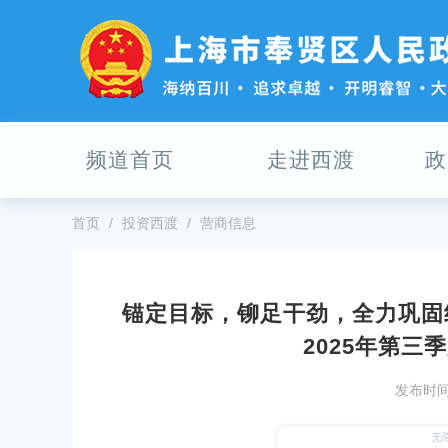
无
障
碍
操
作
说
明
频道首页
走进西渡
政
跳
转
到
网
首页
投资西渡
营商信息
站
导
航
区
锚定目标，铆足干劲，全力巩固
跳
，全力冲刺，谋定新篇！西渡街道召开经济运
区领导走访调研企业
2025年第三
转
到
发布时间：2025-12-09
主
发布时间：
5-12-03
要
奉贤区委举行学习讨论会
内
待同创普润公司董事长姚力军一行