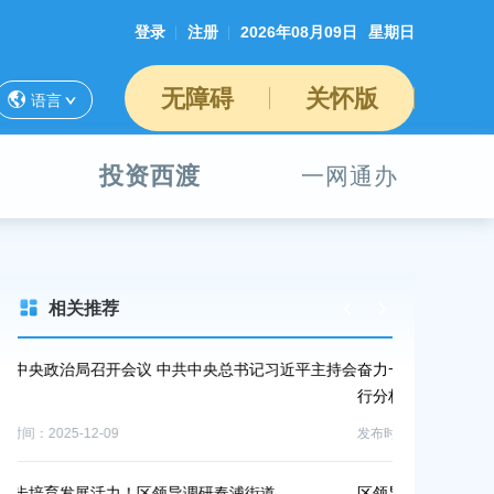
登录
注册
2026年08月09日
星期日
无障碍
关怀版
语言
投资西渡
一网通办
相关推荐
近平主持会
奋力一搏，全力冲刺，谋定新篇！西渡街道召开经济运
区领导
行分析会
发布时间：2
发布时间：2025-12-03
奉贤区
区领导接待同创普润公司董事长姚力军一行