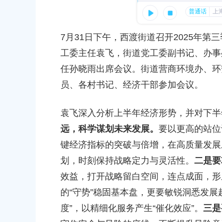
容
发布时间：2025-12-14
区
5-12-21
域
全力做好企业服务工作！区
7月31日下午，西渡街道召开2025年
服务”速度与温度，东方美谷集团筑牢实体产
发布时间：2025-12-09
工委主任袁飞，街道党工委副书记、办事
任孙晓雨出席会议。街道营商环境办、环
5-11-11
员、各村书记、经济干部参加会议。
104板块产业园区座谈会
袁飞深入分析上半年经济形势，并对下半
5-11-05
远，科学谋划未来发展。
要以更高的站位
键经济指标的突破与倍增，在高质量发展
划，时刻保持战略定力与灵活性。
二是要
效益，打开战略留白空间，连点成面，形
的“守势”稳固基本盘，更要敏锐洞悉发展
上海市奉贤区农业农村委员会关于下
度”，以精细化服务产生“催化效应”。
三是
冬种绿肥补贴资金的通知