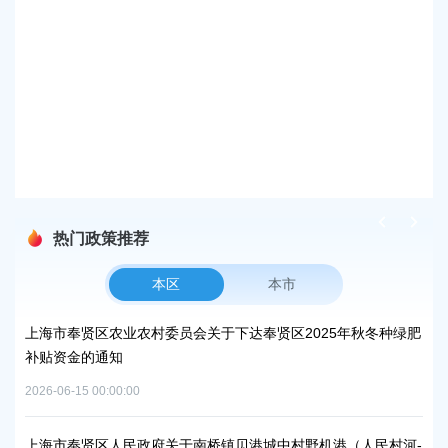
上
发布时
奉
发布时
热门政策推荐
本区
本市
峰碳
上海市奉贤区农业农村委员会关于下达奉贤区2025年秋冬种绿肥
关
补贴资金的通知
规
2026-06-15 00:00:00
2026
项目
上海市奉贤区人民政府关于南桥镇贝港城中村野机港（人民村河-
上海