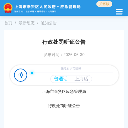
无
关怀版
障
碍
操
首页
最新动态
通知公告
作
说
明
行政处罚听证公告
跳
转
发布时间：2026-06-30
到
网
站
导
航
区
上海市
奉贤
区应急管理局
跳
转
到
行政处罚听证公告
主
要
内