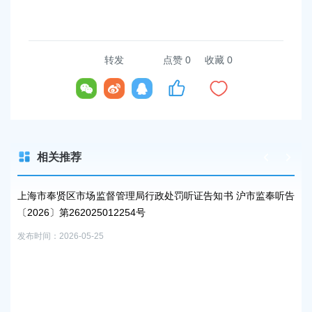
转发
点赞
0
收藏 0
相关推荐
上海市奉贤区市场监督管理局行政处罚听证告知书 沪市监奉听告
【工
〔2026〕第262025012254号
发布时
发布时间：2026-05-25
征
2
发布时