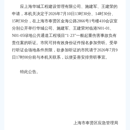
容
应
上海华城工程建设管理有限公司、施建军、王建荣
的
区
域
申请，本机关决定于
20
26
年
7
月
10
日
13
时
3
0分
、
14时30分、
15时30分
，在上海市
奉贤
区
金海公路
2866
号
1号楼
410
会议室
分别
公开举行
华城公司、施建军、王建荣对临港
N01-01、
N01-05绿地公共通道工程项目
“
1
·
23
”一般
起重伤害
事故
负有
责任
案的听证。市民可持有效身份证件报名参加旁听。受举
行听证会场地条件所限，欲参加听证的市民请于
202
6
年
7
月
9
日
17时00分前与本机关联系，以便妥善安排旁听事宜。
特此公告。
上海市
奉贤
区应急管理局