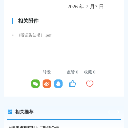
2026 年 7 月7 日
相关附件
《听证告知书》.pdf
转发
点赞
0
收藏 0
相关推荐
上海庄成塑胶制品厂听证公告
上