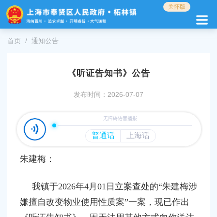
无
关怀版
障
碍
操
首页
通知公告
作
说
明
《听证告知书》公告
跳
转
发布时间：2026-07-07
到
网
站
导
航
区
跳
朱建梅：
转
到
我镇于2026年4月01日立案查处的“朱建梅涉
主
要
嫌擅自改变物业使用性质案”一案，现已作出
内